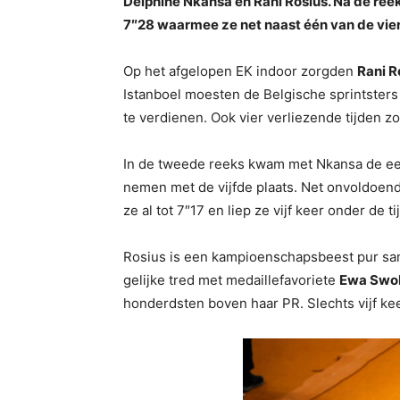
Delphine Nkansa en Rani Rosius. Na de ree
7″28 waarmee ze net naast één van de vier 
Op het afgelopen EK indoor zorgden
Rani R
Istanboel moesten de Belgische sprintsters 
te verdienen. Ook vier verliezende tijden z
In de tweede reeks kwam met Nkansa de eer
nemen met de vijfde plaats. Net onvoldoend
ze al tot 7″17 en liep ze vijf keer onder de t
Rosius is een kampioenschapsbeest pur sang
gelijke tred met medaillefavoriete
Ewa Swo
honderdsten boven haar PR. Slechts vijf keer