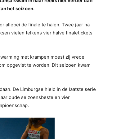
Nkansa kwam in haar reeks niet verder dan
van het seizoen.
 allebei de finale te halen. Twee jaar na
sen vielen telkens vier halve finaletickets
opwarming met krampen moest zij vrede
n om opgevist te worden. Dit seizoen kwam
aan. De Limburgse hield in de laatste serie
 haar oude seizoensbeste en vier
kampioenschap.