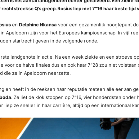
ksen is het aantal landgenoten echter gehalveerd. Een zieke 
rechtstreekse Q’s greep. Rosius liep met 7″16 haar beste tijd 
osius
en
Delphine Nkansa
voor een gezamenlijk hoogtepunt door
in Apeldoorn zijn voor het Europees kampioenschap. In vijf reek
ouden startrecht geven in de volgende ronde.
ste landgenote in actie. Na een week ziekte en een stroeve 
e voor de halve finales dus en ook haar 7″28 zou niet volstaa
ijd die ze in Apeldoorn neerzette.
 en heeft in de reeksen haar reputatie meteen alle eer aan ged
boda
. Ze liet de klok stoppen op 7″16, vier honderdsten onder
 liep ze sneller in haar carrière, altijd op een internationaal 