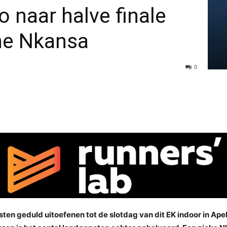
o naar halve finale
ine Nkansa
0
n geduld uitoefenen tot de slotdag van dit EK indoor in Apeld