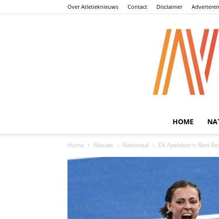
Over Atletieknieuws
Contact
Disclaimer
Advertere
HOME
NA
Home
Nieuws
Nationaal
EK Apeldoorn: Rani Ros