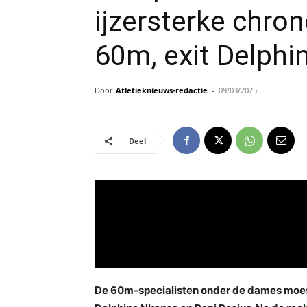
ijzersterke chron
60m, exit Delph
Door
Atletieknieuws-redactie
-
09/03/2025
Deel
De 60m-specialisten onder de dames moeste