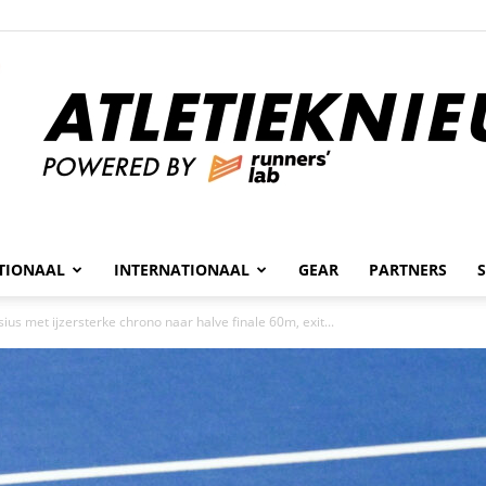
n
TIONAAL
INTERNATIONAAL
GEAR
PARTNERS
Atletieknieuws
ius met ijzersterke chrono naar halve finale 60m, exit...