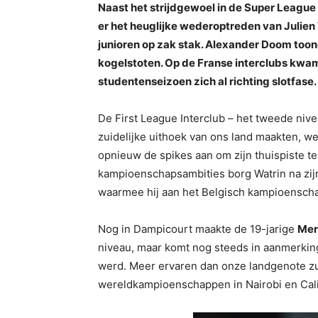
Naast het strijdgewoel in de Super League 
er het heuglijke wederoptreden van Julien
junioren op zak stak. Alexander Doom toon
kogelstoten. Op de Franse interclubs kw
studentenseizoen zich al richting slotfas
De First League Interclub – het tweede nive
zuidelijke uithoek van ons land maakten, 
opnieuw de spikes aan om zijn thuispiste te
kampioenschapsambities borg Watrin na zijn
waarmee hij aan het Belgisch kampioensc
Nog in Dampicourt maakte de 19-jarige
Mer
niveau, maar komt nog steeds in aanmerkin
werd. Meer ervaren dan onze landgenote zul 
wereldkampioenschappen in Nairobi en Cali