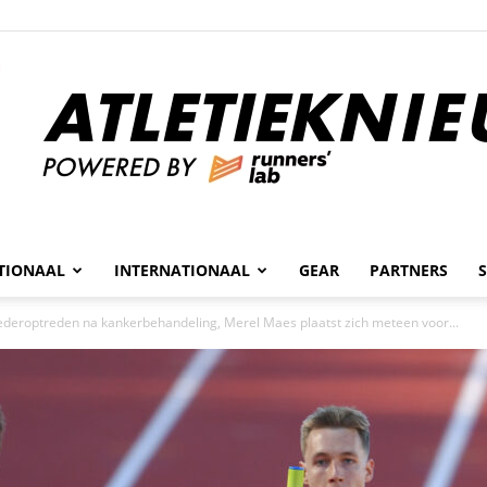
n
TIONAAL
INTERNATIONAAL
GEAR
PARTNERS
Atletieknieuws
ederoptreden na kankerbehandeling, Merel Maes plaatst zich meteen voor...