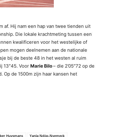
 af. Hij nam een hap van twee tienden uit
ship. Die lokale krachtmeting tussen een
unnen kwalificeren voor het westelijke of
appen mogen deelnemen aan de nationale
je bij de beste 48 in het westen al ruim
bij 13″45. Voor
Marie Bilo
– die 2’05″72 op de
d. Op de 1500m zijn haar kansen het
ber Huysmans
Yanla Ndjip-Nyemeck