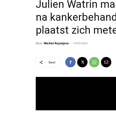
Julien Watrin m
na kankerbehand
plaatst zich met
Door
Michiel Reyntjens
-
13/05/2024
Deel