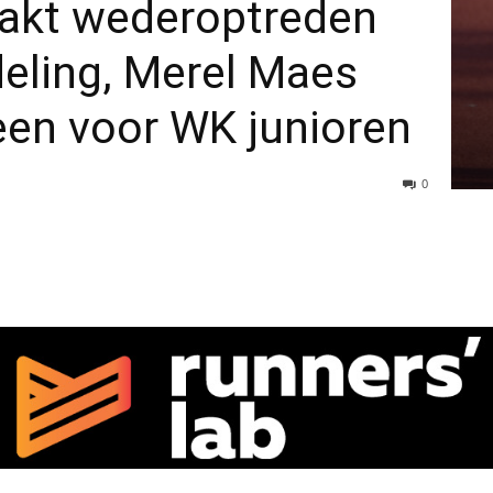
aakt wederoptreden
eling, Merel Maes
een voor WK junioren
0