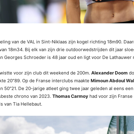
deling van de VAL in Sint-Niklaas zijn kogel richting 18m90. Da
an 18m34. Bij elk van zijn drie outdoorwedstrijden dit jaar slo
an Georges Schroeder is 48 jaar oud en ligt voor De Lathauwe
istte voor zijn club dit weekend de 200m.
Alexander Doom
do
kte 20″89. Op de Franse interclubs maakte
Mimoun Abdoul Wa
n 50″21. De 20-jarige atleet ging twee jaar geleden al eens ee
nsbeste chrono van 2023.
Thomas Carmoy
had voor zijn Franse 
ls van Tia Hellebaut.