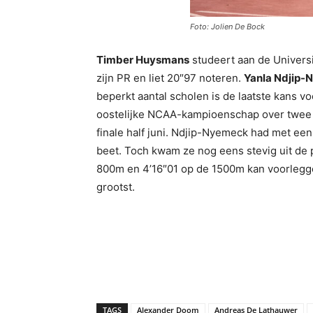
Foto: Jolien De Bock
Timber Huysmans
studeert aan de Universi
zijn PR en liet 20″97 noteren.
Yanla Ndjip
beperkt aantal scholen is de laatste kans v
oostelijke NCAA-kampioenschap over twee 
finale half juni. Ndjip-Nyemeck had met ee
beet. Toch kwam ze nog eens stevig uit de pi
800m en 4’16″01 op de 1500m kan voorleggen
grootst.
TAGS
Alexander Doom
Andreas De Lathauwer