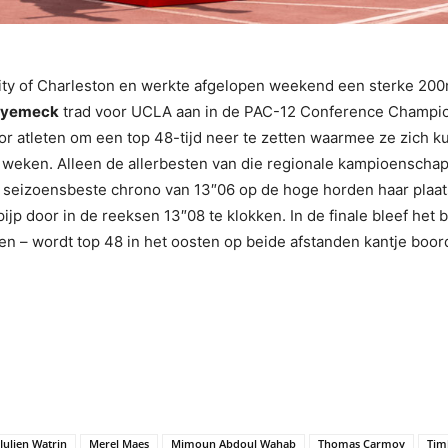
ty of Charleston en werkte afgelopen weekend een sterke 200m
-Nyemeck
trad voor UCLA aan in de PAC-12 Conference Champion
oor atleten om een top 48-tijd neer te zetten waarmee ze zich k
weken. Alleen de allerbesten van die regionale kampioensch
n seizoensbeste chrono van 13″06 op de hoge horden haar plaats
jp door in de reeksen 13″08 te klokken. In de finale bleef het 
 – wordt top 48 in het oosten op beide afstanden kantje boor
Julien Watrin
Merel Maes
Mimoun Abdoul Wahab
Thomas Carmoy
Tim