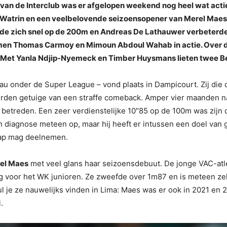
van de Interclub was er afgelopen weekend nog heel wat actie 
 Watrin en een veelbelovende seizoensopener van Merel Maes 
de zich snel op de 200m en Andreas De Lathauwer verbeterde 
amen Thomas Carmoy en Mimoun Abdoul Wahab in actie. Over
e. Met Yanla Ndjip-Nyemeck en Timber Huysmans lieten twee B
au onder de Super League – vond plaats in Dampicourt. Zij die 
werden getuige van een straffe comeback. Amper vier maanden n
 betreden. Een zeer verdienstelijke 10″85 op de 100m was zijn d
 diagnose meteen op, maar hij heeft er intussen een doel van
hap mag deelnemen.
el Maes
met veel glans haar seizoensdebuut. De jonge VAC-atlet
g voor het WK junioren. Ze zweefde over 1m87 en is meteen z
je ze nauwelijks vinden in Lima: Maes was er ook in 2021 en 20
.