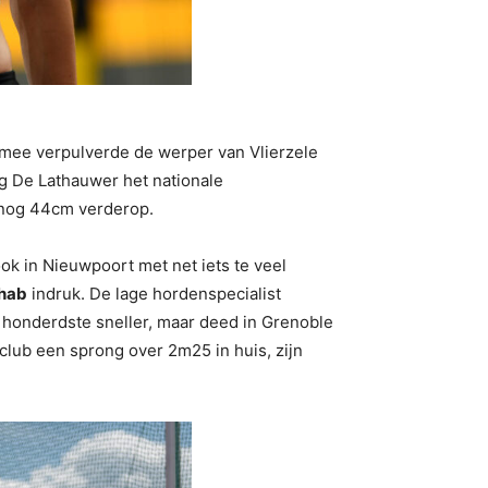
armee verpulverde de werper van Vlierzele
eg De Lathauwer het nationale
r nog 44cm verderop.
ok in Nieuwpoort met net iets te veel
hab
indruk. De lage hordenspecialist
n honderdste sneller, maar deed in Grenoble
club een sprong over 2m25 in huis, zijn