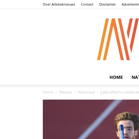
Over Atletieknieuws
Contact
Disclaimer
Advertere
HOME
NA
Home
Nieuws
Nationaal
Julien Watrin maakt w