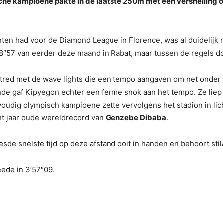
sche kampioene pakte in de laatste 250m met een versnelling 
hten had voor de Diamond League in Florence, was al duidelijk 
8″57 van eerder deze maand in Rabat, maar tussen de regels do
e tred met de wave lights die een tempo aangaven om net onder
nde gaf Kipyegon echter een ferme snok aan het tempo. Ze liep 
udig olympisch kampioene zette vervolgens het stadion in lich
ht jaar oude wereldrecord van
Genzebe Dibaba
.
sde snelste tijd op deze afstand ooit in handen en behoort stilaa
eede in 3’57″09.