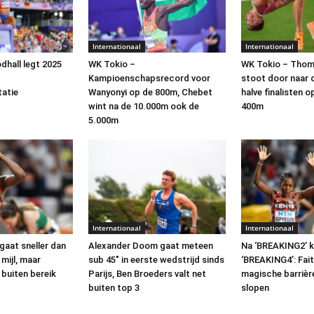
Internationaal
Internationaal
dhall legt 2025
WK Tokio –
WK Tokio – Tho
Kampioenschapsrecord voor
stoot door naar d
tatie
Wanyonyi op de 800m, Chebet
halve finalisten o
wint na de 10.000m ook de
400m
5.000m
Internationaal
Internationaal
gaat sneller dan
Alexander Doom gaat meteen
Na ‘BREAKING2’ 
mijl, maar
sub 45″ in eerste wedstrijd sinds
‘BREAKING4’: Fait
 buiten bereik
Parijs, Ben Broeders valt net
magische barrière
buiten top 3
slopen