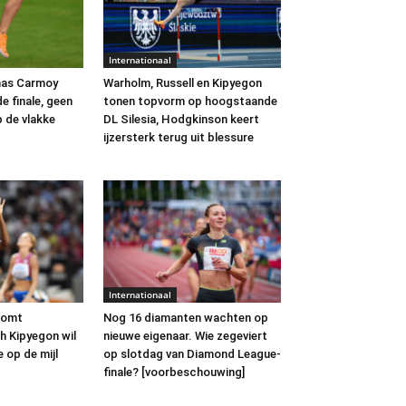
Internationaal
mas Carmoy
Warholm, Russell en Kipyegon
e finale, geen
tonen topvorm op hoogstaande
p de vlakke
DL Silesia, Hodgkinson keert
ijzersterk terug uit blessure
Internationaal
komt
Nog 16 diamanten wachten op
h Kipyegon wil
nieuwe eigenaar. Wie zegeviert
 op de mijl
op slotdag van Diamond League-
finale? [voorbeschouwing]