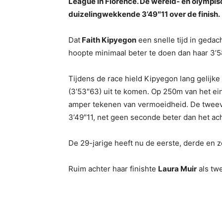
League in Florence. De wereld- en olympi
duizelingwekkende 3’49″11 over de finish.
Dat
Faith Kipyegon
een snelle tijd in gedac
hoopte minimaal beter te doen dan haar 3’5
Tijdens de race hield Kipyegon lang gelijk
(3’53″63) uit te komen. Op 250m van het ei
amper tekenen van vermoeidheid. De tweevo
3’49″11, net geen seconde beter dan het ac
De 29-jarige heeft nu de eerste, derde en ze
Ruim achter haar finishte
Laura Muir
als tw