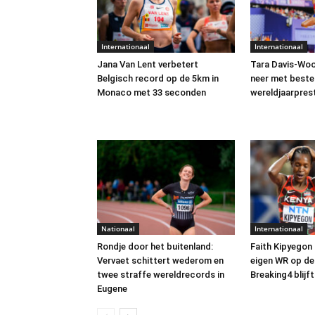
Internationaal
Internationaal
Jana Van Lent verbetert
Tara Davis-Woo
Belgisch record op de 5km in
neer met beste
Monaco met 33 seconden
wereldjaarpres
Nationaal
Internationaal
Rondje door het buitenland:
Faith Kipyegon 
Vervaet schittert wederom en
eigen WR op de 
twee straffe wereldrecords in
Breaking4 blijft
Eugene