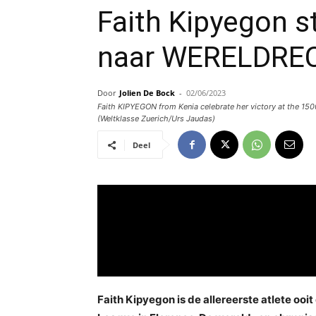
Faith Kipyegon s
naar WERELDRE
Door
Jolien De Bock
-
02/06/2023
Faith KIPYEGON from Kenia celebrate her victory at the 15
(Weltklasse Zuerich/Urs Jaudas)
Deel
Faith Kipyegon is de allereerste atlete ooi