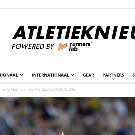
n
TIONAAL
INTERNATIONAAL
GEAR
PARTNERS
Atletieknieuws
tormt in Florence naar WERELDRECORD 1500m