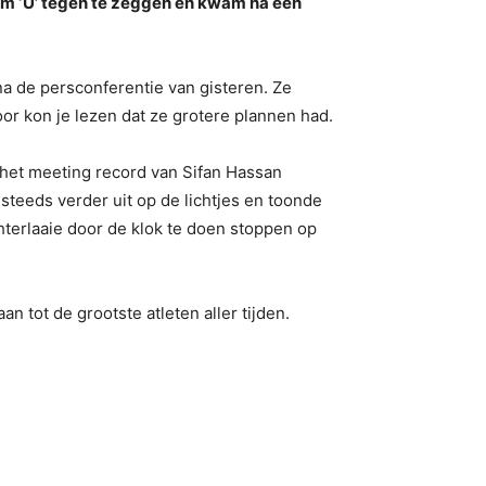
om ‘U’ tegen te zeggen en kwam na een
na de persconferentie van gisteren. Ze
or kon je lezen dat ze grotere plannen had.
 het meeting record van Sifan Hassan
steeds verder uit op de lichtjes en toonde
terlaaie door de klok te doen stoppen op
n tot de grootste atleten aller tijden.