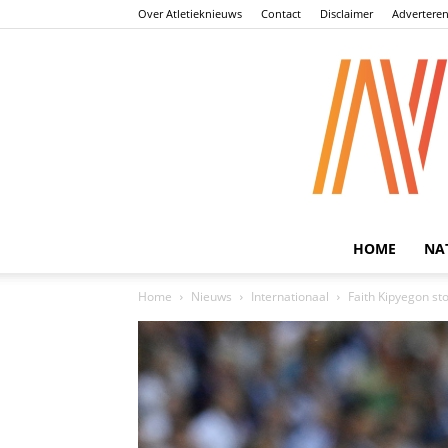
Over Atletieknieuws
Contact
Disclaimer
Advertere
HOME
NA
Home
Nieuws
Internationaal
Faith Kipyegon s