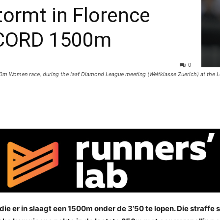
tormt in Florence
CORD 1500m
0
00m Women race, during the Iaaf Diamond League meeting (Weltklasse Zuerich) at the 
t die er in slaagt een 1500m onder de 3’50 te lopen. Die straffe