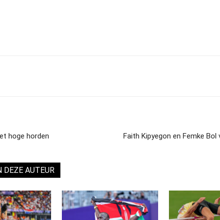
miet hoge horden
Faith Kipyegon en Femke Bol 
N DEZE AUTEUR