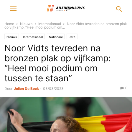
Home
Nieuws
Internationaal
Noor Vidts tevreden na bronzen plak
op vijfkamp: “Heel mooi podium om...
Nieuws
Internationaal
Nationaal
Piste
Noor Vidts tevreden na
bronzen plak op vijfkamp:
“Heel mooi podium om
tussen te staan”
0
Door
Jolien De Bock
-
03/03/2023