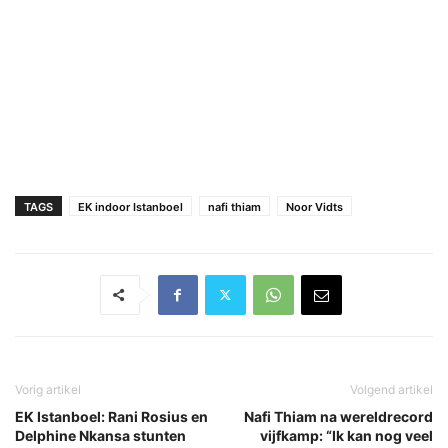
TAGS
EK indoor Istanboel
nafi thiam
Noor Vidts
Vorig artikel
Volgend artikel
EK Istanboel: Rani Rosius en
Nafi Thiam na wereldrecord
Delphine Nkansa stunten
vijfkamp: “Ik kan nog veel