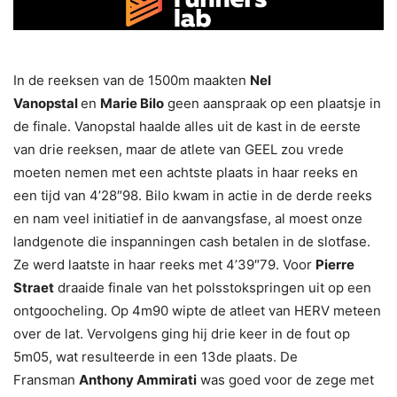
In de reeksen van de 1500m maakten
Nel
Vanopstal
en
Marie Bilo
geen aanspraak op een plaatsje in
de finale. Vanopstal haalde alles uit de kast in de eerste
van drie reeksen, maar de atlete van GEEL zou vrede
moeten nemen met een achtste plaats in haar reeks en
een tijd van 4’28″98. Bilo kwam in actie in de derde reeks
en nam veel initiatief in de aanvangsfase, al moest onze
landgenote die inspanningen cash betalen in de slotfase.
Ze werd laatste in haar reeks met 4’39″79. Voor
Pierre
Straet
draaide finale van het polsstokspringen uit op een
ontgoocheling. Op 4m90 wipte de atleet van HERV meteen
over de lat. Vervolgens ging hij drie keer in de fout op
5m05, wat resulteerde in een 13de plaats. De
Fransman
Anthony Ammirati
was goed voor de zege met