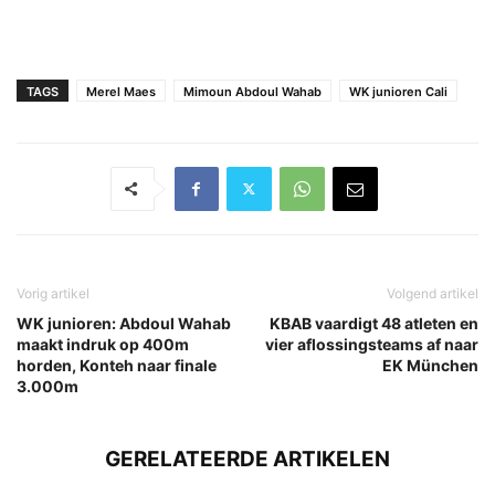
TAGS
Merel Maes
Mimoun Abdoul Wahab
WK junioren Cali
Vorig artikel
Volgend artikel
WK junioren: Abdoul Wahab
KBAB vaardigt 48 atleten en
maakt indruk op 400m
vier aflossingsteams af naar
horden, Konteh naar finale
EK München
3.000m
GERELATEERDE ARTIKELEN