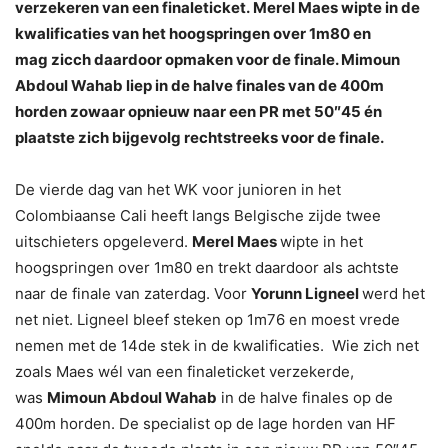
verzekeren van een finaleticket. Merel Maes wipte in de
kwalificaties van het hoogspringen over 1m80 en
mag zicch daardoor opmaken voor de finale. Mimoun
Abdoul Wahab liep in de halve finales van de 400m
horden zowaar opnieuw naar een PR met 50″45 én
plaatste zich bijgevolg rechtstreeks voor de finale.
De vierde dag van het WK voor junioren in het
Colombiaanse Cali heeft langs Belgische zijde twee
uitschieters opgeleverd.
Merel Maes
wipte in het
hoogspringen over 1m80 en trekt daardoor als achtste
naar de finale van zaterdag. Voor
Yorunn Ligneel
werd het
net niet. Ligneel bleef steken op 1m76 en moest vrede
nemen met de 14de stek in de kwalificaties. Wie zich net
zoals Maes wél van een finaleticket verzekerde,
was
Mimoun Abdoul Wahab
in de halve finales op de
400m horden. De specialist op de lage horden van HF