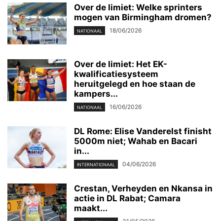
Over de limiet: Welke sprinters
mogen van Birmingham dromen?
18/06/2026
NATIONAAL
Over de limiet: Het EK-
kwalificatiesysteem
heruitgelegd en hoe staan de
kampers...
16/06/2026
NATIONAAL
DL Rome: Elise Vanderelst finisht
5000m niet; Wahab en Bacari
in...
04/06/2026
INTERNATIONAAL
Crestan, Verheyden en Nkansa in
actie in DL Rabat; Camara
maakt...