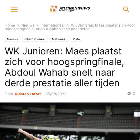
Home
Nieuws
Internationaal
WK Junioren: Maes plaatst zich voor
hoogspringfinale, Abdoul Wahab snelt naar derde...
Nieuws
Internationaal
Nationaal
Piste
WK Junioren: Maes plaatst
zich voor hoogspringfinale,
Abdoul Wahab snelt naar
derde prestatie aller tijden
0
Door
Quinten Lafort
-
05/08/2022