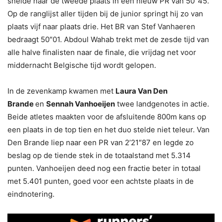
snelde naar de tweede plaats in een nieuw PR van 50″45.
Op de ranglijst aller tijden bij de junior springt hij zo van
plaats vijf naar plaats drie. Het BR van Stef Vanhaeren
bedraagt 50″01. Abdoul Wahab trekt met de zesde tijd van
alle halve finalisten naar de finale, die vrijdag net voor
middernacht Belgische tijd wordt gelopen.
In de zevenkamp kwamen met
Laura Van Den
Brande
en
Sennah Vanhoeijen
twee landgenotes in actie.
Beide atletes maakten voor de afsluitende 800m kans op
een plaats in de top tien en het duo stelde niet teleur. Van
Den Brande liep naar een PR van 2’21″87 en legde zo
beslag op de tiende stek in de totaalstand met 5.314
punten. Vanhoeijen deed nog een fractie beter in totaal
met 5.401 punten, goed voor een achtste plaats in de
eindnotering.