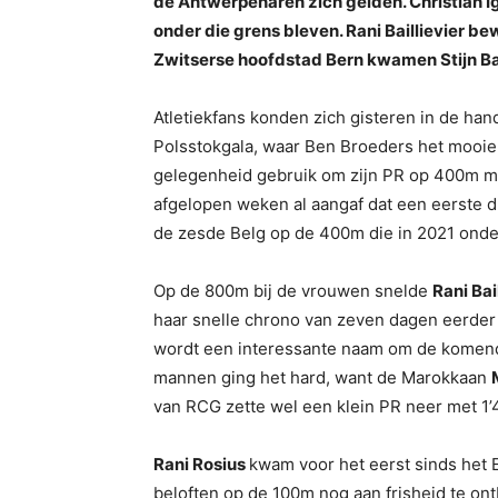
de Antwerpenaren zich gelden. Christian Ig
onder die grens bleven. Rani Baillievier b
Zwitserse hoofdstad Bern kwamen Stijn Bae
Atletiekfans konden zich gisteren in de han
Polsstokgala, waar Ben Broeders het mooie
gelegenheid gebruik om zijn PR op 400m met
afgelopen weken al aangaf dat een eerste 
de zesde Belg op de 400m die in 2021 onde
Op de 800m bij de vrouwen snelde
Rani Bai
haar snelle chrono van zeven dagen eerder 
wordt een interessante naam om de komend
mannen ging het hard, want de Marokkaan
van RCG zette wel een klein PR neer met 1’
Rani Rosius
kwam voor het eerst sinds het E
beloften op de 100m nog aan frisheid te on