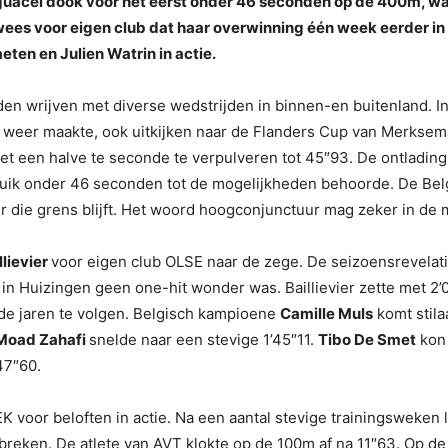
uacel dook voor het eerst onder 46 seconden op de 400m, waar
ewees voor eigen club dat haar overwinning één week eerder in
ten en Julien Watrin in actie.
den wrijven met diverse wedstrijden in binnen-en buitenland. I
 weer maakte, ook uitkijken naar de Flanders Cup van Merksem
 een halve te seconde te verpulveren tot 45″93. De ontlading 
duik onder 46 seconden tot de mogelijkheden behoorde. De Bel
r die grens blijft. Het woord hoogconjunctuur mag zeker in 
llievier
voor eigen club OLSE naar de zege. De seizoensrevela
in Huizingen geen one-hit wonder was. Baillievier zette met 2
e jaren te volgen. Belgisch kampioene
Camille Muls
komt stila
Moad Zahafi
snelde naar een stevige 1’45″11.
Tibo De Smet
kon 
47″60.
K voor beloften in actie. Na een aantal stevige trainingsweken
tbreken. De atlete van AVT klokte op de 100m af na 11″63. Op d