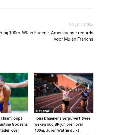
Volgend artikel
r bij 100m-WR in Eugene, Amerikaanse records
voor Mu en Frerichs
Nationaal
i Thiam loopt
Ilona Dhaenens verpulvert twee
Justine Goosens
weken oud BR junioren over
 tijden over
100m, Julien Watrin duikt