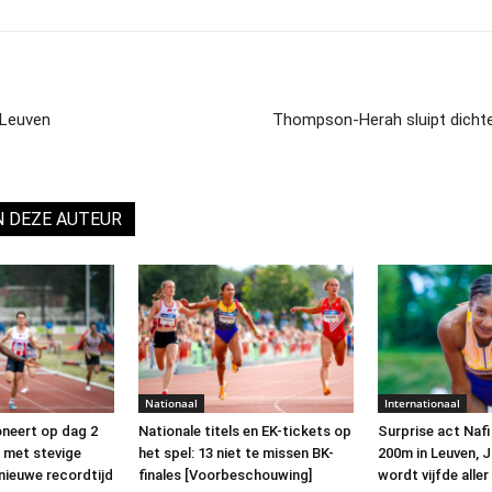
 Leuven
Thompson-Herah sluipt dichte
N DEZE AUTEUR
Nationaal
Internationaal
oneert op dag 2
Nationale titels en EK-tickets op
Surprise act Naf
 met stevige
het spel: 13 niet te missen BK-
200m in Leuven, 
nieuwe recordtijd
finales [Voorbeschouwing]
wordt vijfde aller