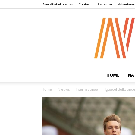
Over Atletieknieuws
Contact
Disclaimer
Advertere
HOME
NA
Home
Nieuws
Internationaal
Iguacel duikt ond