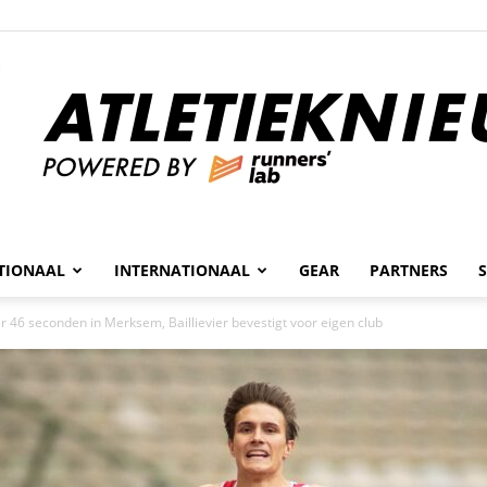
n
TIONAAL
INTERNATIONAAL
GEAR
PARTNERS
Atletieknieuws
er 46 seconden in Merksem, Baillievier bevestigt voor eigen club