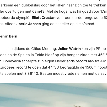
erksem een dubbelslag door het laken naar zich toe te trekken 
er overtuigen met 63m43. Met de kogel was hij goed voor 17m
 opteerde olympiër
Eliott Crestan
voor een eerder ongewone 60
ht. Alleen
Joerie Jansen
ging ooit sneller op die afstand.
en in Bern
n actie tijdens de Citius Meeting.
Julien Watrin
kon zijn PR op
ados op de Spelen in Tokio bleef op zijn honger zitten met 46″
pen. Bonevacia scherpte zijn eigen Nederlands record aan tot 4
 Europees record te doen dat 44″33 bedraagt.In de 1500m hoop
ar te spelen met 3’36″43. Baeten moest vrede nemen met de zeve