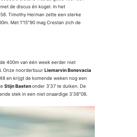
met de discus én kogel. In het
58. Timothy Herman zette een sterke
0m. Met 1’15″90 mag Crestan zich de
 de 400m van één week eerder niet
16. Onze noorderbuur
Liemarvin Bonevacia
4″48 en krijgt de komende weken nog een
te
Stijn Baeten
onder 3’37 te duiken. De
nde stek in een niet onaardige 3’38″08.