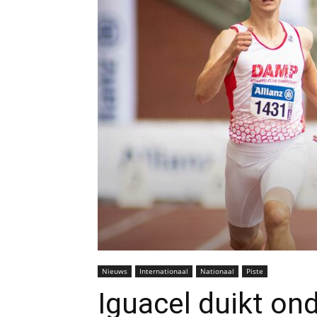
Nieuws
Internationaal
Nationaal
Piste
Iguacel duikt on