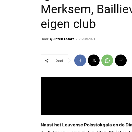
Merksem, Baillie
eigen club
Door
Quinten Lafort
-
22/08/2021
Deel
Naast het Leuvense Polsstokgala en de Dia