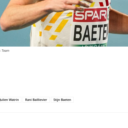
cs Team
Julien Watrin
Rani Baillievier
Stijn Baeten