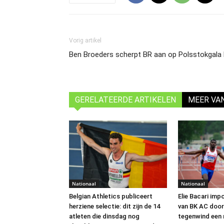
Vorig artikel
Ben Broeders scherpt BR aan op Polsstokgala
GERELATEERDE ARTIKELEN
MEER VA
Nationaal
Nationaal
Belgian Athletics publiceert
Elie Bacari imp
herziene selectie: dit zijn de 14
van BK AC door
atleten die dinsdag nog
tegenwind een 