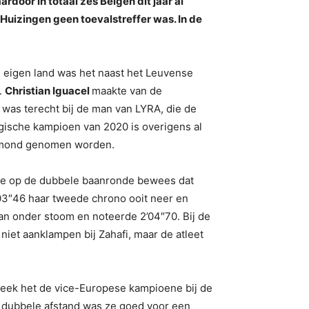
door in totaal zes Belgen dit jaar al
 Huizingen geen toevalstreffer was. In de
n eigen land was het naast het Leuvense
.
Christian Iguacel
maakte van de
was terecht bij de man van LYRA, die de
gische kampioen van 2020 is overigens al
de mond genomen worden.
tie op de dubbele baanronde bewees dat
’03″46 haar tweede chrono ooit neer en
an onder stoom en noteerde 2’04″70. Bij de
niet aanklampen bij Zahafi, maar de atleet
 leek het de vice-Europese kampioene bij de
e dubbele afstand was ze goed voor een