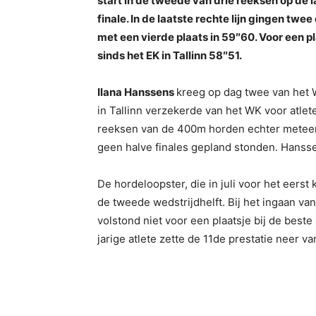
start in de tweede van drie reeksen op de l
finale. In de laatste rechte lijn gingen t
met een vierde plaats in 59″60. Voor een p
sinds het EK in Tallinn 58″51.
Ilana Hanssens
kreeg op dag twee van het W
in Tallinn verzekerde van het WK voor atlet
reeksen van de 400m horden echter meteen 
geen halve finales gepland stonden. Hansse
De hordeloopster, die in juli voor het eerst
de tweede wedstrijdhelft. Bij het ingaan van
volstond niet voor een plaatsje bij de best
jarige atlete zette de 11de prestatie neer v