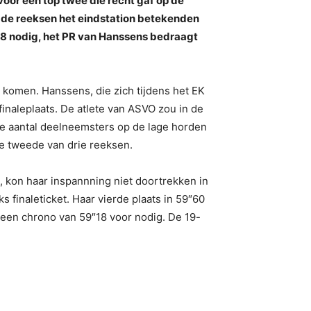
 voor een top twee die recht gaf op de
or de reeksen het eindstation betekenden
9″18 nodig, het PR van Hanssens bedraagt
e komen. Hanssens, die zich tijdens het EK
inaleplaats. De atlete van ASVO zou in de
e aantal deelneemsters op de lage horden
e tweede van drie reeksen.
n, kon haar inspannning niet doortrekken in
s finaleticket. Haar vierde plaats in 59″60
s een chrono van 59″18 voor nodig. De 19-