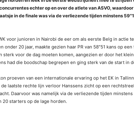
age horden en leek in de eerste wedstrijdhelft mee te strijden
wee concurrentes echter op en over de atlete van ASVO, waardo
laatsje in de finale was via de verliezende tijden minstens 5
K voor junioren in Nairobi de eer om als eerste Belg in actie t
en onder 20 jaar, maakte gezien haar PR van 58″51 kans op een f
sterk voor de dag moeten komen, aangezien er door het klein
ns had die boodschap begrepen en ging sterk van de start in d
 kon proeven van een internationale ervaring op het EK in Tallin
 de laatste rechte lijn verloor Hanssens zicht op een rechtstreek
e acht. Daarvoor was namelijk via de verliezende tijden minsten
an 20 starters op de lage horden.