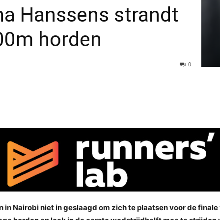
na Hanssens strandt
400m horden
0
en in Nairobi niet in geslaagd om zich te plaatsen voor de fin