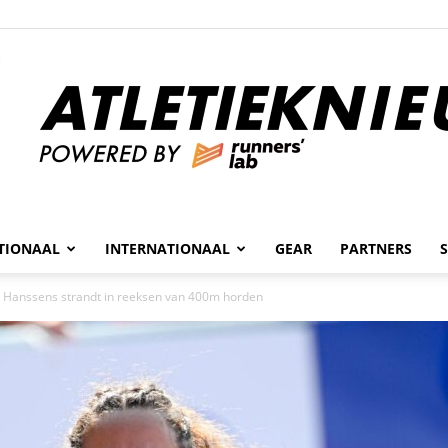
n
TIONAAL
INTERNATIONAAL
GEAR
PARTNERS
Atletieknieuws
a Hanssens strandt in reeksen van 400m horden