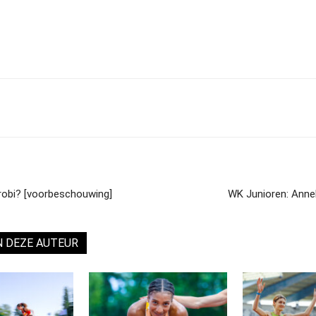
irobi? [voorbeschouwing]
WK Junioren: Annel
N DEZE AUTEUR