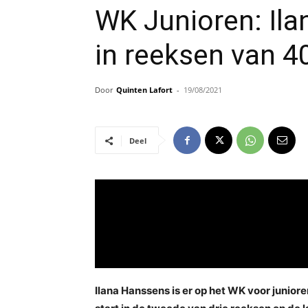
WK Junioren: Ila
in reeksen van 
Door
Quinten Lafort
-
19/08/2021
Deel
Ilana Hanssens is er op het WK voor junior