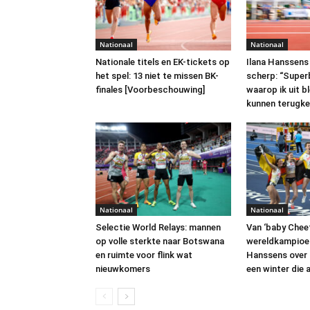
Nationaal
Nationaal
Nationale titels en EK-tickets op
Ilana Hanssens
het spel: 13 niet te missen BK-
scherp: “Superb
finales [Voorbeschouwing]
waarop ik uit b
kunnen terugke
Nationaal
Nationaal
Selectie World Relays: mannen
Van ‘baby Chee
op volle sterkte naar Botswana
wereldkampioen
en ruimte voor flink wat
Hanssens over g
nieuwkomers
een winter die 