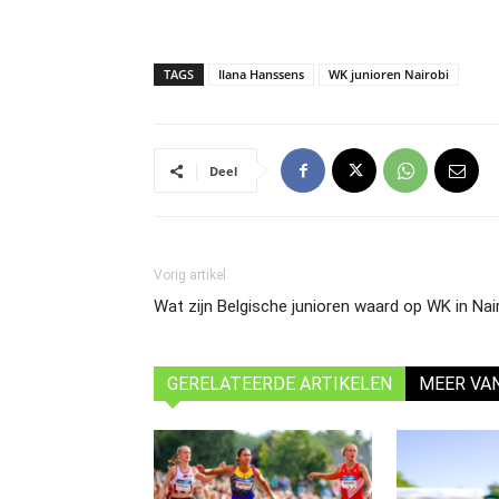
TAGS
Ilana Hanssens
WK junioren Nairobi
Deel
Vorig artikel
Wat zijn Belgische junioren waard op WK in Na
GERELATEERDE ARTIKELEN
MEER VA