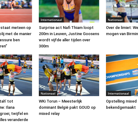
Internationaal
Nationaal
 staat meteen op
Surprise act Nafi Thiam loopt
Over de limiet: W
lij met de manier
200m in Leuven, Justine Goosens
mogen van Birmi
lessure ben
wordt vijfde aller tijden over
ren”
300m
Nationaal
Internationaal
tah’ tot
WKi Torun – Meesterlijk
Opstelling mixed 
e: Ilana
dominant België pakt GOUD op
bekendgemaakt
roei, twijfel en
mixed relay
alles veranderde