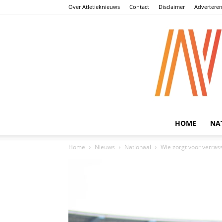
Over Atletieknieuws
Contact
Disclaimer
Advertere
HOME
NA
Home
Nieuws
Nationaal
Wie zorgt voor verras