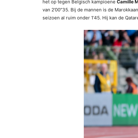
het op tegen Belgisch kampioene
Camille 
van 2’00″35. Bij de mannen is de Marokkaa
seizoen al ruim onder 1’45. Hij kan de Qata