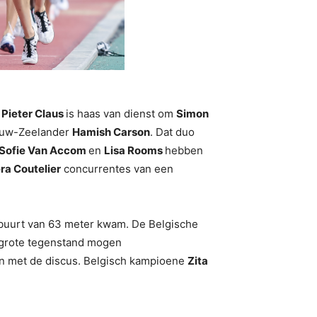
n
Pieter
Claus
is haas van dienst om
Simon
euw-Zeelander
Hamish Carson
. Dat duo
Sofie Van Accom
en
Lisa Rooms
hebben
ra Coutelier
concurrentes van een
de buurt van 63 meter kwam. De Belgische
n grote tegenstand mogen
 in met de discus. Belgisch kampioene
Zita