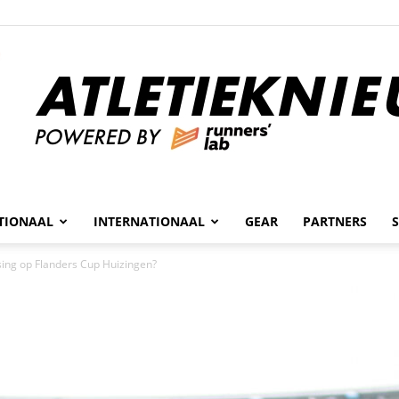
n
TIONAAL
INTERNATIONAAL
GEAR
PARTNERS
Atletieknieuws
sing op Flanders Cup Huizingen?