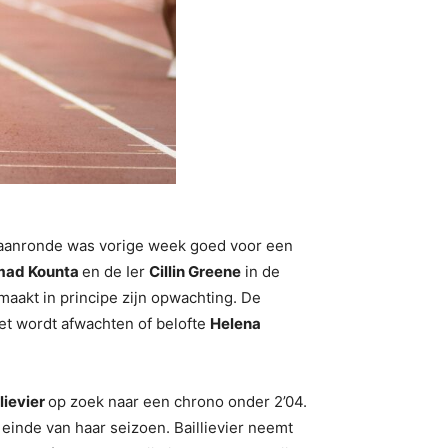
 baanronde was vorige week goed voor een
ad Kounta
en de Ier
Cillin Greene
in de
maakt in principe zijn opwachting. De
et wordt afwachten of belofte
Helena
lievier
op zoek naar een chrono onder 2’04.
t einde van haar seizoen. Baillievier neemt