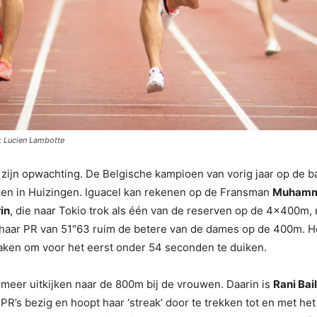
o: Lucien Lambotte
l
zijn opwachting. De Belgische kampioen van vorig jaar op de
kken in Huizingen. Iguacel kan rekenen op de Fransman
Muhamm
in
, die naar Tokio trok als één van de reserven op de 4x400m, 
 haar PR van 51″63 ruim de betere van de dames op de 400m. H
ken om voor het eerst onder 54 seconden te duiken.
meer uitkijken naar de 800m bij de vrouwen. Daarin is
Rani Bail
 PR’s bezig en hoopt haar ‘streak’ door te trekken tot en met he