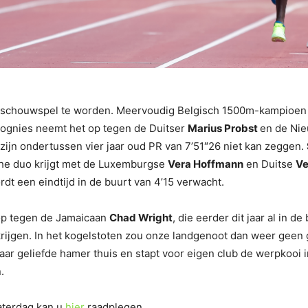
i schouwspel te worden. Meervoudig Belgisch 1500m-kampioe
bognies neemt het op tegen de Duitser
Marius Probst
en de Ni
zijn ondertussen vier jaar oud PR van 7’51″26 niet kan zeggen.
che duo krijgt met de Luxemburgse
Vera Hoffmann
en Duitse
Ve
rdt een eindtijd in de buurt van 4’15 verwacht.
op tegen de Jamaicaan
Chad Wright
, die eerder dit jaar al in 
krijgen. In het kogelstoten zou onze landgenoot dan weer gee
haar geliefde hamer thuis en stapt voor eigen club de werpkooi
.
aterdag kan u
hier
raadplegen.