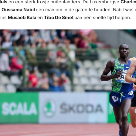
Muls
en een sterk trosje buitenlanders. De Luxemburgse
Charli
n
Oussama Nabil
een man om in de gaten te houden. Nabil was e
rees
Musaeb Bala
en
Tibo De Smet
aan een snelle tijd helpen.