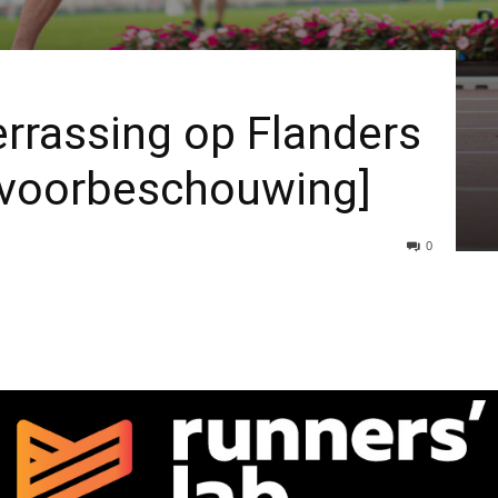
errassing op Flanders
[voorbeschouwing]
0