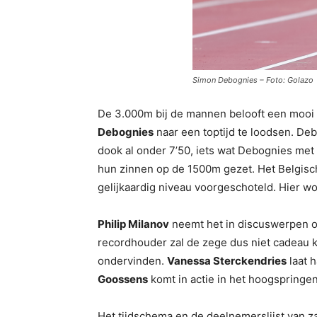
Simon Debognies – Foto: Golazo
De 3.000m bij de mannen belooft een moo
Debognies
naar een toptijd te loodsen. De
dook al onder 7’50, iets wat Debognies met 
hun zinnen op de 1500m gezet. Het Belgis
gelijkaardig niveau voorgeschoteld. Hier wo
Philip Milanov
neemt het in discuswerpen 
recordhouder zal de zege dus niet cadeau 
ondervinden.
Vanessa Sterckendries
laat 
Goossens
komt in actie in het hoogspringen
Het tijdschema en de deelnemerslijst van z