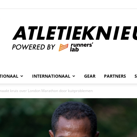
n
TIONAAL
INTERNATIONAAL
GEAR
PARTNERS
Atletieknieuws
maakt kruis over London Marathon door kuitproblemen