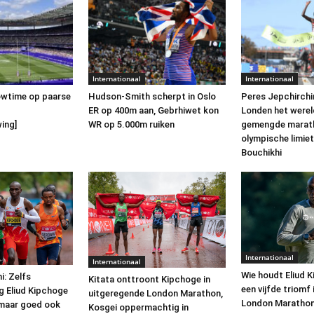
Internationaal
Internationaal
owtime op paarse
Hudson-Smith scherpt in Oslo
Peres Jepchirchir
ER op 400m aan, Gebrhiwet kon
Londen het werel
ing]
WR op 5.000m ruiken
gemengde marath
olympische limie
Bouchikhi
Internationaal
Internationaal
Wie houdt Eliud 
i: Zelfs
Kitata onttroont Kipchoge in
een vijfde triomf 
 Eliud Kipchoge
uitgeregende London Marathon,
London Maratho
n maar goed ook
Kosgei oppermachtig in