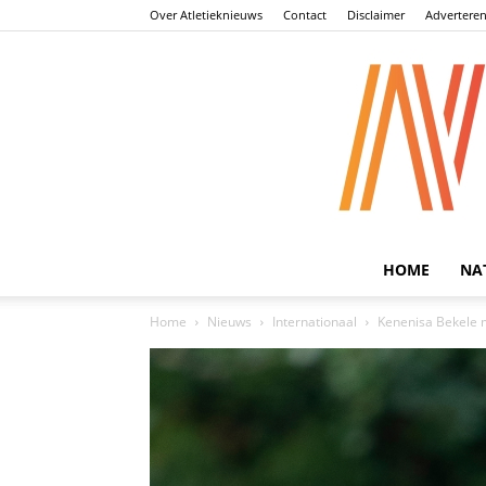
Over Atletieknieuws
Contact
Disclaimer
Advertere
HOME
NA
Home
Nieuws
Internationaal
Kenenisa Bekele 