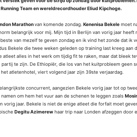
et verstek geven voor de strijd op zondag door kuitproblemen
NN Running Team en wereldrecordhouder Eliud Kipchoge.
ndon Marathon
van komende zondag.
Kenenisa Bekele
moet na
rm belangrijk voor mij. Mijn tijd in Berlijn van vorig jaar heef
 beste van mezelf te geven zondag en ik vind het zonde dat ik v
ldus Bekele die twee weken geleden op training last kreeg aan de
 atleet alles in het werk om tijdig fit te raken, maar dat bleek
 partij te zijn. De Ethiopiër, die los van het kuitprobleem gee
het atletenhotel, viert volgend jaar zijn 39ste verjaardag.
 belangrijkste concurrent, aangezien Bekele vorig jaar tot op 
 namen om hem het vuur aan de schenen te leggen zoals
Mosi
vorig jaar. Bekele is niet de enige atleet die forfait moet gev
opische
Degitu Azimerew
haar trip naar Londen afzeggen door e