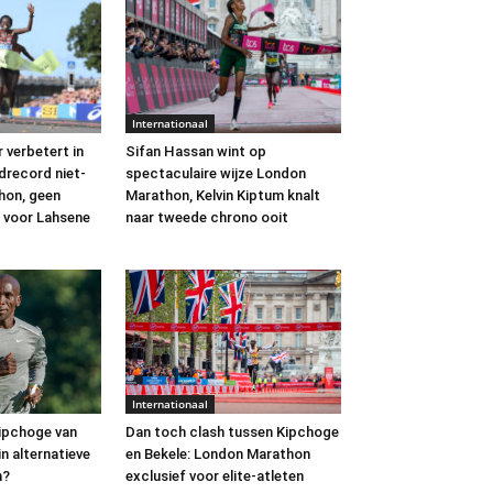
Internationaal
 verbetert in
Sifan Hassan wint op
drecord niet-
spectaculaire wijze London
on, geen
Marathon, Kelvin Kiptum knalt
t voor Lahsene
naar tweede chrono ooit
Internationaal
Dan toch clash tussen Kipchoge
Kipchoge van
en Bekele: London Marathon
in alternatieve
exclusief voor elite-atleten
n?