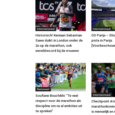
Internationaal
Internationaal
Historisch! Keniaan Sebastian
OS Parijs – Sh
Sawe duikt in London onder de
piste in Parijs
2u op de marathon; ook
[Voorbeschouw
wereldrecord bij de vrouwen
Nationaal
Internationaal
Soufiane Bouchikhi: “Te veel
respect voor de marathon als
Checkpoint Atn
discipline om nu al ambities uit
marathonkoning
te spreken”
is menselijk e