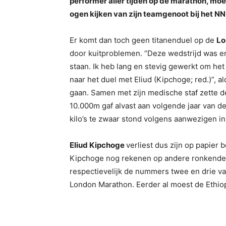
performer aller tijden op de marathon, mo
ogen kijken van zijn teamgenoot bij het 
Er komt dan toch geen titanenduel op de
Lo
door kuitproblemen. “Deze wedstrijd was eno
staan. Ik heb lang en stevig gewerkt om het
naar het duel met Eliud (Kipchoge; red.)”, a
gaan. Samen met zijn medische staf zette de
10.000m gaf alvast aan volgende jaar van de
kilo’s te zwaar stond volgens aanwezigen in 
Eliud Kipchoge
verliest dus zijn op papier
Kipchoge nog rekenen op andere ronkende
respectievelijk de nummers twee en drie van 
London Marathon. Eerder al moest de Ethi