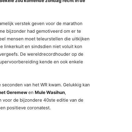
. Bekele zou komende zondag recht in de
melijk verstek geven voor de marathon
t me bijzonder had gemotiveerd om er te
eel mensen moet teleurstellen die uitkijken
 linkerkuit en sindsdien niet voluit kon
 tevergeefs. De wereldrecordhouder op de
n supervoorbereiding kende en ook enkele
twee seconden van het WR kwam. Gelukkig kan
net Geremew
en
Mule Wasihun
,
en voor de bijzondere 40ste editie van de
en positieve coronatest.