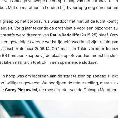
or van Chicago vanwege de verspreiding van het coronavirus i
ber. Met de marathon in Londen blijft voorlopig nog één monum
n greep op het coronavirus waardoor het niet uit de lucht komt
euvelt. Vorig jaar tekende de organisatie voor een bijzonder s
t straffe wereldrecord van
Paula Radcliffe
(2u15:25) bleef. On
ep een geweldige tweede wedstrijdhelft waarin hij zijn training
R aanscherpte naar 2u06:14. Op 1 maart in Tokio verbeterde onze
e BR hem een knappe vijfde plaats op. Bovendien moest hij sle
et laken naar zich toetrok in een spannende slotfase.
ijn hoop was om iedereen aan de start te zien op zondag 11 oktob
rijwilligers geweest. We begrijpen de teleurstelling, maar als
rde
Carey Pinkowksi
, de race director van de Chicago Marathon