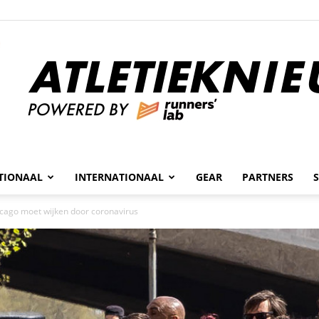
n
TIONAAL
INTERNATIONAAL
GEAR
PARTNERS
Atletieknieuws
cago moet wijken door coronavirus