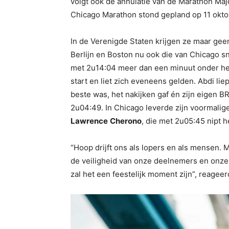
volgt ook de annulatie van de Marathon Maj
Chicago Marathon stond gepland op 11 okto
In de Verenigde Staten krijgen ze maar gee
Berlijn en Boston nu ook die van Chicago sn
met 2u14:04 meer dan een minuut onder he
start en liet zich eveneens gelden. Abdi li
beste was, het nakijken gaf én zijn eigen B
2u04:49. In Chicago leverde zijn voormalig
Lawrence
Cherono
, die met 2u05:45 nipt h
“Hoop drijft ons als lopers en als mensen. M
de veiligheid van onze deelnemers en onze v
zal het een feestelijk moment zijn”, reagee