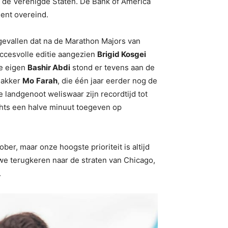
n de Verenigde Staten. De Bank of America
ent overeind.
 gevallen dat na de Marathon Majors van
uccesvolle editie aangezien
Brigid Kosgei
ze eigen
Bashir Abdi
stond er tevens aan de
smakker
Mo
Farah
, die één jaar eerder nog de
 landgenoot weliswaar zijn recordtijd tot
chts een halve minuut toegeven op
er, maar onze hoogste prioriteit is altijd
 we terugkeren naar de straten van Chicago,
.