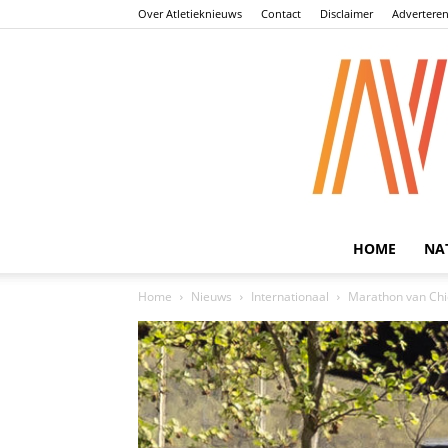
Over Atletieknieuws
Contact
Disclaimer
Advertere
HOME
NA
Home
Nieuws
Internationaal
Marathon van Chi