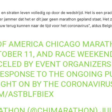
s en straten leven volledig op door de wedstrijd. Het is een pr
 jammer dat het er dit jaar geen marathon gepland staat. Het zi
uw terug kunnen naar de tijd voor het coronavirus”, aldus Belg
 OF AMERICA CHICAGO MARAT
TOBER 11, AND RACE WEEKEND
ELED BY EVENT ORGANIZERS 
RESPONSE TO THE ONGOING P
GHT ON BY THE CORONAVIRU
M/ASTBLFBIEX
RATHON (@CHIMARATHON)
JUL