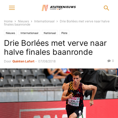
Home
Nieuws
Internationaal
Drie Borlées met verve naar halve
finales baanronde
Nieuws
Internationaal
Nationaal
Piste
Drie Borlées met verve naar
halve finales baanronde
0
Door
Quinten Lafort
-
07/08/2018