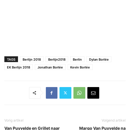
TAGS
Berlijn 2018
Berlijn2018
Berlin
Dylan Borlée
EK Berlijn 2018
Jonathan Borlée
Kevin Borlée
Vorig artikel
Volgend artikel
Van Puyvelde en Grillet naar
Margo Van Puyvelde na