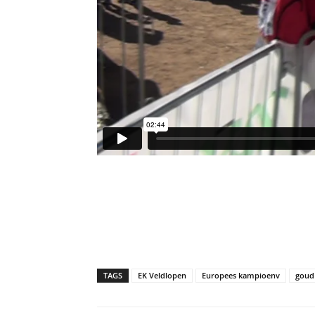
TAGS
EK Veldlopen
Europees kampioenv
goud