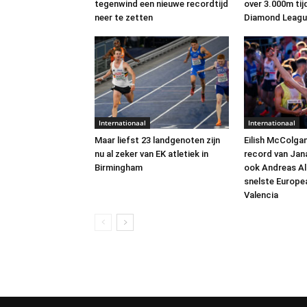
tegenwind een nieuwe recordtijd
over 3.000m ti
neer te zetten
Diamond Leagu
Internationaal
Internationaal
Maar liefst 23 landgenoten zijn
Eilish McColga
nu al zeker van EK atletiek in
record van Jana
Birmingham
ook Andreas A
snelste Europea
Valencia