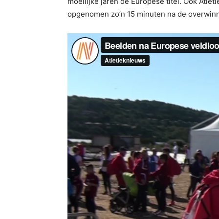
moeilijke jaren de Europese titel. Ook Atl
opgenomen zo’n 15 minuten na de overwinning