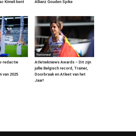
ac Kimeli kent
Allianz Gouden Spike
Nationaal
s-redactie
Atletiekniews Awards – Dit zijn
jullie Belgisch record, Trainer,
n van 2025
Doorbraak en Atleet van het
Jaar!