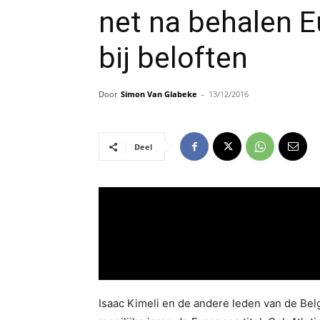
net na behalen E
bij beloften
Door
Simon Van Glabeke
-
13/12/2016
Deel
Isaac Kimeli en de andere leden van de Bel