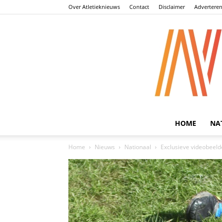
Over Atletieknieuws
Contact
Disclaimer
Advertere
HOME
NA
Home
Nieuws
Nationaal
Exclusieve videobeelde