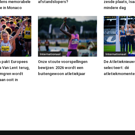
jdens memorabele
afstandslopers?
zesde plaats, Isa
e in Monaco
mindere dag
Internationaal
Internationaal
n pakt Europees
Onze stoute voorspellingen
De Atletieknieuw
 Van Lent terug,
bewijzen: 2026 wordt een
selecteert: dé
lmgren wordt
buitengewoon atletiekjaar
atletiekmomente
an ooit in