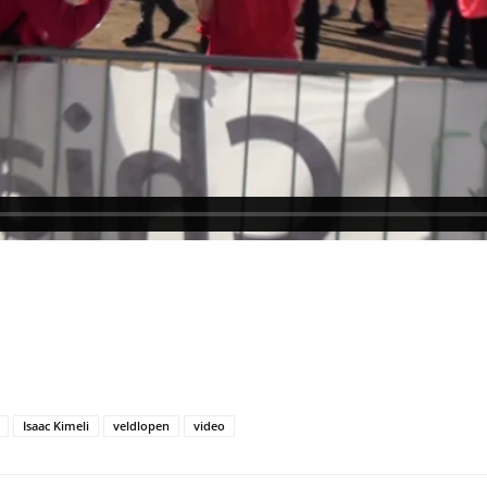
Isaac Kimeli
veldlopen
video