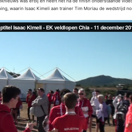
etieknieuws was erbij en heeft net na de finish onderstaande vi
, waarin Isaac Kimeli aan trainer Tim Moriau de wedstrijd nog 