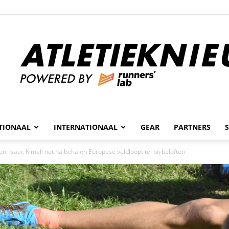
n
TIONAAL
INTERNATIONAAL
GEAR
PARTNERS
Atletieknieuws
n: Isaac Kimeli net na behalen Europese veldlooptitel bij beloften