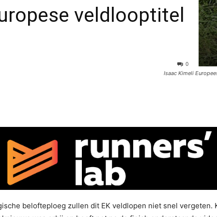
uropese veldlooptitel
0
Isaac Kimeli Europee
gische belofteploeg zullen dit EK veldlopen niet snel vergeten