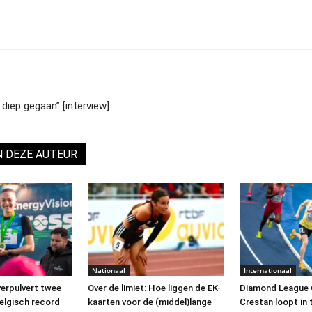
diep gegaan” [interview]
N DEZE AUTEUR
Nationaal
Internationaal
verpulvert twee
Over de limiet: Hoe liggen de EK-
Diamond League O
elgisch record
kaarten voor de (middel)lange
Crestan loopt in 