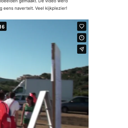
deobeelden gemaakt. De video werd
eens navertelt. Veel kijkplezier!