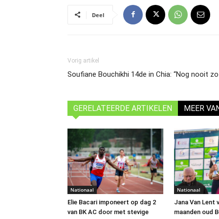
Deel
Vorig artikel
Soufiane Bouchikhi 14de in Chia: “Nog nooit zo 
GERELATEERDE ARTIKELEN
MEER VA
Nationaal
Nationaal
Elie Bacari imponeert op dag 2
Jana Van Lent 
van BK AC door met stevige
maanden oud B