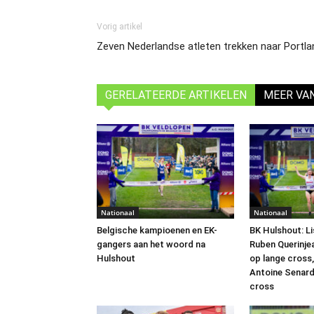
Vorig artikel
Zeven Nederlandse atleten trekken naar Portl
GERELATEERDE ARTIKELEN
MEER VA
Nationaal
Nationaal
Belgische kampioenen en EK-
BK Hulshout: L
gangers aan het woord na
Ruben Querinjea
Hulshout
op lange cross,
Antoine Senard
cross