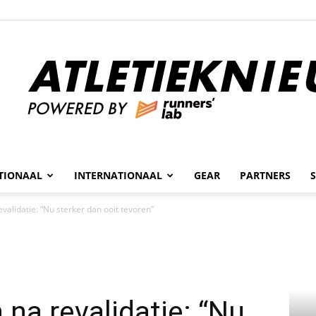
n
TIONAAL
INTERNATIONAAL
GEAR
PARTNERS
Atletieknieuws
validatie: “Nu sterker dan ooit tevoren”
 na revalidatie: “Nu