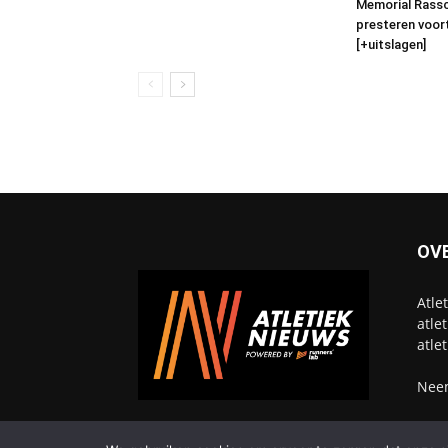
Memorial Rassc
presteren voort
[+uitslagen]
OV
Atle
atle
atle
Neem