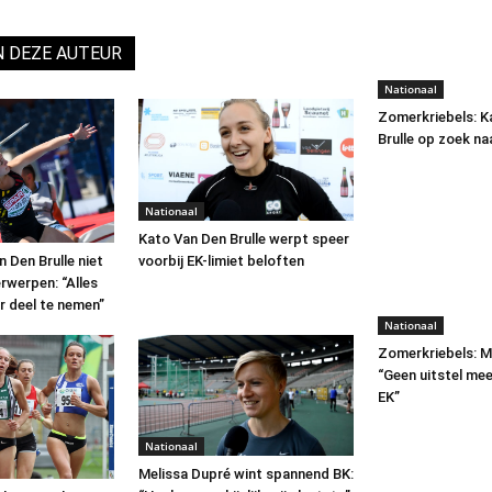
N DEZE AUTEUR
Nationaal
Zomerkriebels: K
Brulle op zoek naa
Nationaal
Kato Van Den Brulle werpt speer
voorbij EK-limiet beloften
n Den Brulle niet
erwerpen: “Alles
r deel te nemen”
Nationaal
Zomerkriebels: M
“Geen uitstel meer
EK”
Nationaal
Melissa Dupré wint spannend BK: