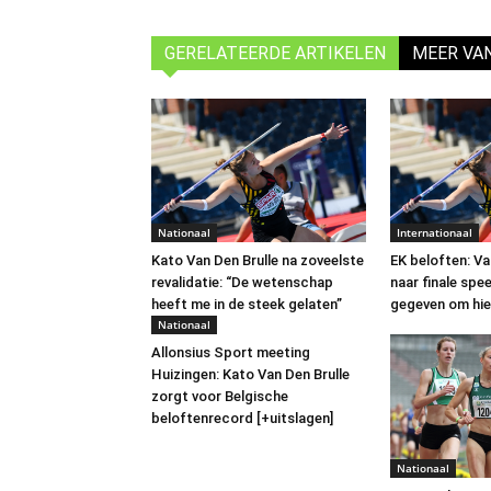
GERELATEERDE ARTIKELEN
MEER VA
Nationaal
Internationaal
Kato Van Den Brulle na zoveelste
EK beloften: Va
revalidatie: “De wetenschap
naar finale spe
heeft me in de steek gelaten”
gegeven om hie
Nationaal
Allonsius Sport meeting
Huizingen: Kato Van Den Brulle
zorgt voor Belgische
beloftenrecord [+uitslagen]
Nationaal