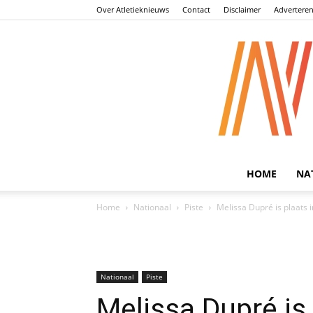
Over Atletieknieuws
Contact
Disclaimer
Advertere
HOME
NA
Home
Nationaal
Piste
Melissa Dupré is plaats 
Nationaal
Piste
Melissa Dupré is 