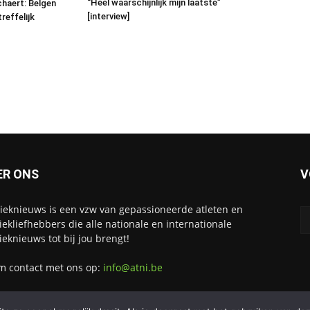
“Heel waarschijnlijk mijn laatste”
haert: Belgen
[interview]
reffelijk
ER ONS
V
tieknieuws is een vzw van gepassioneerde atleten en
tiekliefhebbers die alle nationale en internationale
tieknieuws tot bij jou brengt!
 contact met ons op:
info@atni.be