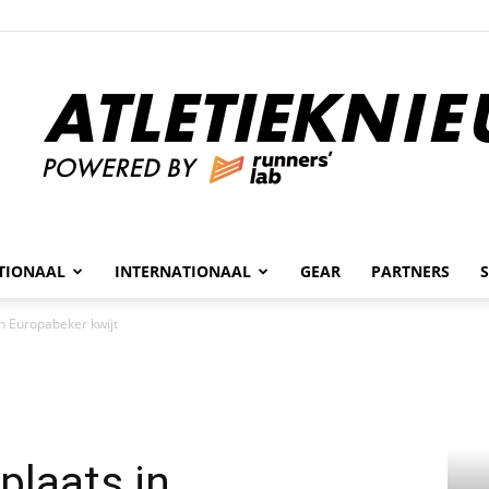
n
TIONAAL
INTERNATIONAAL
GEAR
PARTNERS
Atletieknieuws
in Europabeker kwijt
plaats in