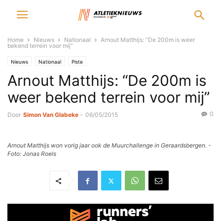
Home
Nieuws
Nationaal
Arnout Matthijs: “De 200m is weer
bekend terrein voor mij”
Nieuws
Nationaal
Piste
Arnout Matthijs: “De 200m is
weer bekend terrein voor mij”
0
Door
Simon Van Glabeke
-
06/05/2015
Arnout Matthijs won vorig jaar ook de Muurchallenge in Geraardsbergen. -
Foto: Jonas Roels