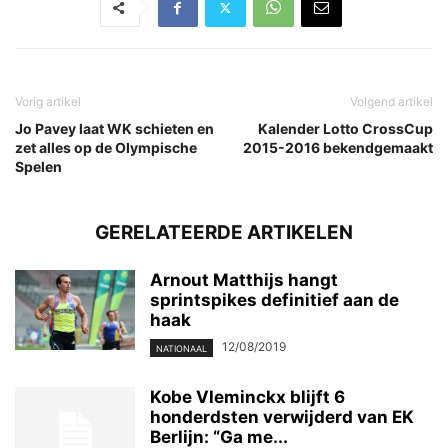
Vorig artikel
Volgend artikel
Jo Pavey laat WK schieten en
Kalender Lotto CrossCup
zet alles op de Olympische
2015-2016 bekendgemaakt
Spelen
GERELATEERDE ARTIKELEN
Arnout Matthijs hangt
sprintspikes definitief aan de
haak
12/08/2019
NATIONAAL
Kobe Vleminckx blijft 6
honderdsten verwijderd van EK
Berlijn: “Ga me...