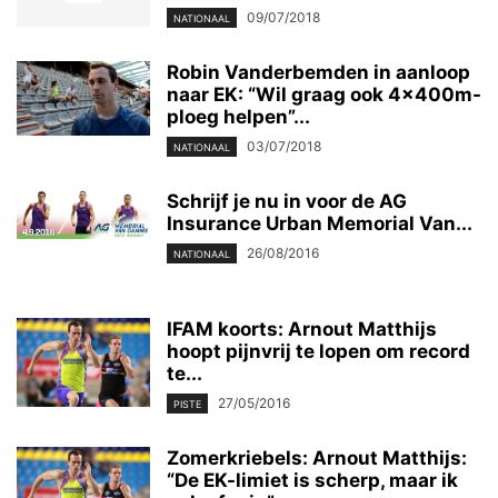
09/07/2018
NATIONAAL
Robin Vanderbemden in aanloop
naar EK: “Wil graag ook 4x400m-
ploeg helpen”...
03/07/2018
NATIONAAL
Schrijf je nu in voor de AG
Insurance Urban Memorial Van...
26/08/2016
NATIONAAL
IFAM koorts: Arnout Matthijs
hoopt pijnvrij te lopen om record
te...
27/05/2016
PISTE
Zomerkriebels: Arnout Matthijs:
“De EK-limiet is scherp, maar ik