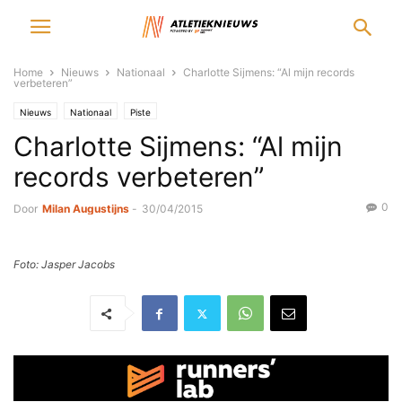
Home
Nieuws
Nationaal
Charlotte Sijmens: “Al mijn records
verbeteren”
Nieuws
Nationaal
Piste
Charlotte Sijmens: “Al mijn
records verbeteren”
0
Door
Milan Augustijns
-
30/04/2015
Foto: Jasper Jacobs