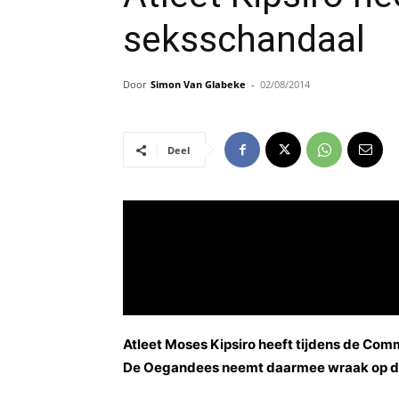
seksschandaal
Door
Simon Van Glabeke
-
02/08/2014
Deel
Atleet Moses Kipsiro heeft tijdens de Co
De Oegandees neemt daarmee wraak op de a