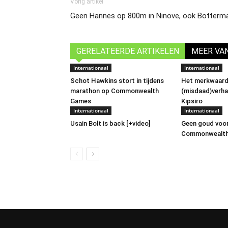
Vorig artikel
Geen Hannes op 800m in Ninove, ook Botterma
GERELATEERDE ARTIKELEN
MEER VA
Internationaal
Internationaal
Schot Hawkins stort in tijdens
Het merkwaard
marathon op Commonwealth
(misdaad)verha
Games
Kipsiro
Internationaal
Internationaal
Usain Bolt is back [+video]
Geen goud voor
Commonwealth 