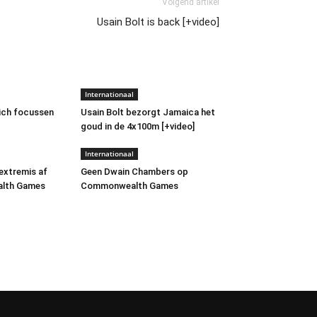
Volgend artikel
Usain Bolt is back [+video]
Internationaal
zich focussen
Usain Bolt bezorgt Jamaica het
goud in de 4x100m [+video]
Internationaal
extremis af
Geen Dwain Chambers op
lth Games
Commonwealth Games