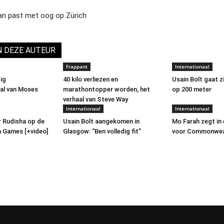
n past met oog op Zürich
N DEZE AUTEUR
Frappant
Internationaal
ig
40 kilo verliezen en
Usain Bolt gaat 
al van Moses
marathontopper worden, het
op 200 meter
verhaal van Steve Way
Internationaal
Internationaal
 Rudisha op de
Usain Bolt aangekomen in
Mo Farah zegt in 
Games [+video]
Glasgow: “Ben volledig fit”
voor Commonwea