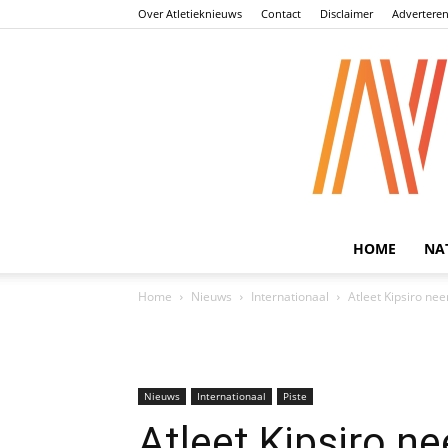
Over Atletieknieuws
Contact
Disclaimer
Advertere
HOME
NA
Home
Nieuws
Internationaal
Atleet Kipsiro ne
Nieuws
Internationaal
Piste
Atleet Kipsiro n