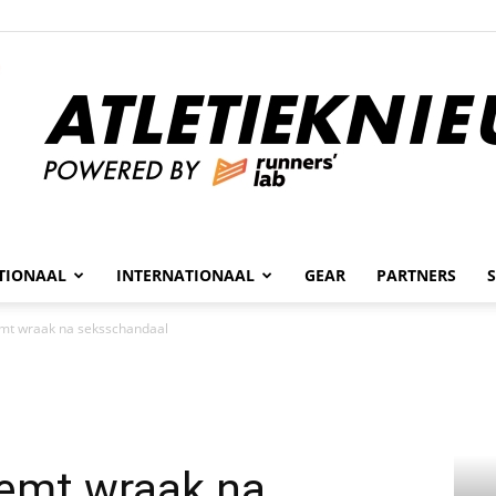
n
TIONAAL
INTERNATIONAAL
GEAR
PARTNERS
Atletieknieuws
emt wraak na seksschandaal
eemt wraak na