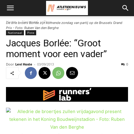
Home
Nationaal
Piste
De drie broers Borlée zijn komende zondag van partij op de Brussels Grand
Prix - Foto: Ruben Van den Berghe
Nationaal
Piste
Jacques Borlée: “Groot
moment voor een vader”
Door
Levi Hoste
-
03/09/2013
0