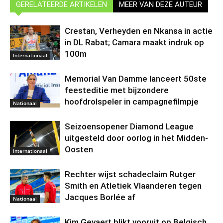
GERELATEERDE ARTIKELEN
MEER VAN DEZE AUTEUR
Crestan, Verheyden en Nkansa in actie
in DL Rabat; Camara maakt indruk op
100m
Internationaal
Memorial Van Damme lanceert 50ste
feesteditie met bijzondere
hoofdrolspeler in campagnefilmpje
Nationaal
Seizoensopener Diamond League
uitgesteld door oorlog in het Midden-
Oosten
Internationaal
Rechter wijst schadeclaim Rutger
Smith en Atletiek Vlaanderen tegen
Jacques Borlée af
Nationaal
Kim Gevaert blikt vooruit op Belgisch