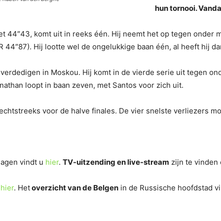
hun tornooi. Vand
et 44″43, komt uit in reeks één. Hij neemt het op tegen onde
″87). Hij lootte wel de ongelukkige baan één, al heeft hij dan 
 verdedigen in Moskou. Hij komt in de vierde serie uit tegen 
athan loopt in baan zeven, met Santos voor zich uit.
 rechtstreeks voor de halve finales. De vier snelste verliezers 
slagen vindt u
hier
.
TV-uitzending en live-stream
zijn te vinden
u
hier
. Het
overzicht van de Belgen
in de Russische hoofdstad v