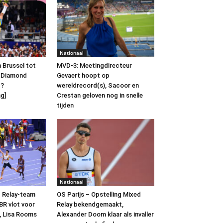
Nationaal
n Brussel tot
MVD-3: Meetingdirecteur
e Diamond
Gevaert hoopt op
g?
wereldrecord(s), Sacoor en
g]
Crestan geloven nog in snelle
tijden
Nationaal
d Relay-team
OS Parijs – Opstelling Mixed
BR vlot voor
Relay bekendgemaakt,
e, Lisa Rooms
Alexander Doom klaar als invaller