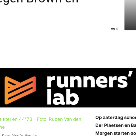
0
Op zaterdag schoo
Der Plaetsen en Ba
Morgen starten oo
o: Ruben Van den Berghe