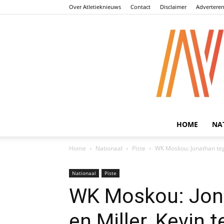
Over Atletieknieuws
Contact
Disclaimer
Advertere
HOME
NA
Home
Nationaal
Piste
WK Moskou: Jonathan teg
Nationaal
Piste
WK Moskou: Jon
en Miller, Kevin