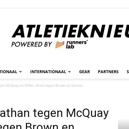
n
TIONAAL
INTERNATIONAAL
GEAR
PARTNERS
Atletieknieuws
en McQuay en Miller, Kevin tegen Brown en Santos
athan tegen McQuay
 tegen Brown en