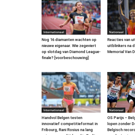
Internationaal
Nationaal
Nog 16 diamanten wachten op
Reacties van ui
nieuwe eigenaar. Wie zegeviert
uitblinkers na 
op slotdag van Diamond League-
Memorial Van
finale? [voorbeschouwing]
Internationaal
Nationaal
Handvol Belgen testen
OS Parijs – Be
innovatief competitieformat in
lopen zonder 
Fribourg, Rani Rosius na lang
Belgisch recor