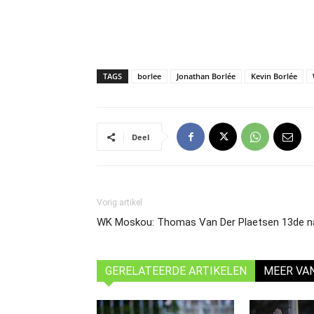
TAGS
borlee
Jonathan Borlée
Kevin Borlée
Deel
Vorig artikel
WK Moskou: Thomas Van Der Plaetsen 13de na
GERELATEERDE ARTIKELEN
MEER VA