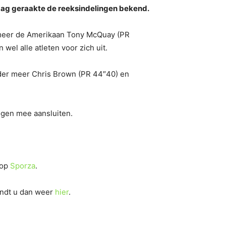
aag geraakte de reeksindelingen bekend.
r meer de Amerikaan Tony McQuay (PR
wel alle atleten voor zich uit.
onder meer Chris Brown (PR 44″40) en
mogen mee aansluiten.
 op
Sporza
.
indt u dan weer
hier
.