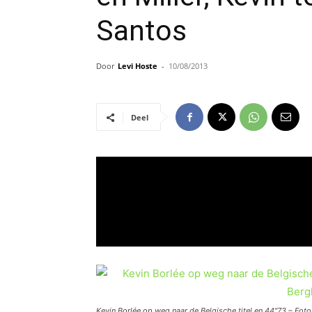
Santos
Door
Levi Hoste
-
10/08/2013
Deel
Kevin Borlée op weg naar de Belgische titel en 44″73 – Fot