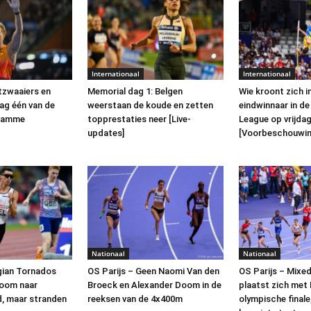
Internationaal
Internationaal
tzwaaiers en
Memorial dag 1: Belgen
Wie kroont zich i
dag één van de
weerstaan de koude en zetten
eindwinnaar in d
 Damme
topprestaties neer [Live-
League op vrijda
updates]
[Voorbeschouwin
Nationaal
Nationaal
lgian Tornados
OS Parijs – Geen Naomi Van den
OS Parijs – Mixe
Doom naar
Broeck en Alexander Doom in de
plaatst zich met 
d, maar stranden
reeksen van de 4x400m
olympische final