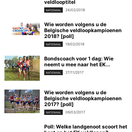
veldlooptitel
24/02/2018
NATIONAAL
Wie worden volgens u de
Belgische veldloopkampioenen
2018? [poll]
19/02/2018
NATIONAAL
Bondscoach voor 1 dag: Wie
neemt u mee naar het EK...
27/11/2017
NATIONAAL
Wie worden volgens u de
Belgische veldloopkampioenen
2017? [poll]
06/03/2017
NATIONAAL
Poll: Welke landgenoot scoort het