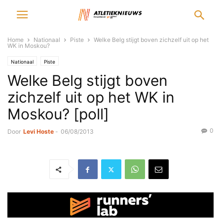
Home
Nationaal
Piste
Welke Belg stijgt boven zichzelf uit op het
WK in Moskou?
Nationaal
Piste
Welke Belg stijgt boven
zichzelf uit op het WK in
Moskou? [poll]
0
Door
Levi Hoste
-
06/08/2013