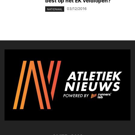
best op het EK veldlopen?
03/12/2016
NATIONAAL