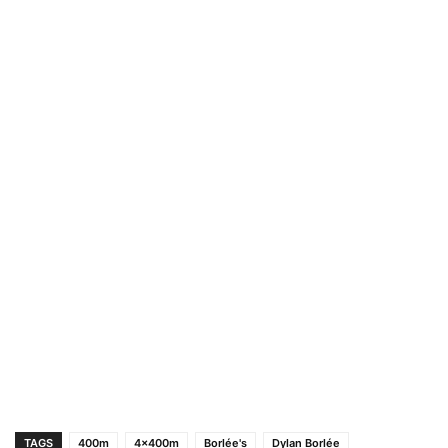
TAGS
400m
4x400m
Borlée's
Dylan Borlée