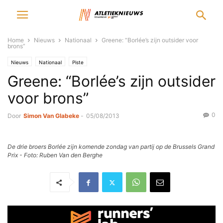
Home
Nieuws
Nationaal
Greene: “Borlée’s zijn outsider voor
brons”
Nieuws
Nationaal
Piste
Greene: “Borlée’s zijn outsider
voor brons”
0
Door
Simon Van Glabeke
-
05/08/2013
De drie broers Borlée zijn komende zondag van partij op de Brussels Grand
Prix - Foto: Ruben Van den Berghe