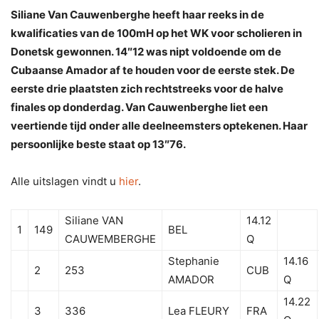
Siliane Van Cauwenberghe heeft haar reeks in de
kwalificaties van de 100mH op het WK voor scholieren in
Donetsk gewonnen. 14″12 was nipt voldoende om de
Cubaanse Amador af te houden voor de eerste stek. De
eerste drie plaatsten zich rechtstreeks voor de halve
finales op donderdag. Van Cauwenberghe liet een
veertiende tijd onder alle deelneemsters optekenen. Haar
persoonlijke beste staat op 13″76.
Alle uitslagen vindt u
hier
.
Siliane VAN
14.12
1
149
BEL
CAUWEMBERGHE
Q
Stephanie
14.16
2
253
CUB
AMADOR
Q
14.22
3
336
Lea FLEURY
FRA