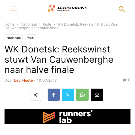
Home
Nationaal
Piste
WK Donetsk: Reekswinst stuwt Van
Cauwenberghe naar halve finale
Nationaal
Piste
WK Donetsk: Reekswinst
stuwt Van Cauwenberghe
naar halve finale
0
Door
Levi Hoste
-
10/07/2013