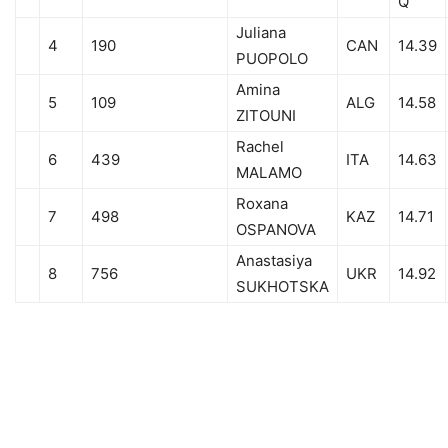
Q
Juliana
4
190
CAN
14.39
PUOPOLO
Amina
5
109
ALG
14.58
ZITOUNI
Rachel
6
439
ITA
14.63
MALAMO
Roxana
7
498
KAZ
14.71
OSPANOVA
Anastasiya
8
756
UKR
14.92
SUKHOTSKA