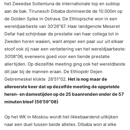
het Zweedse Sollentuna de internationale top en subtop
aan de bak. Tirunesch Dibaba domineerde de 10.000m op
de Golden Spike in Ostrava. De Ethiopische won in een
wereldjaarbeste van 30’26″67. Haar landgenote Meseret
Defar had schijnbaar de prestatie van haar collega tot in
Zweden horen waaien, want amper een paar uur uit elkaar
stoof ook zij naar een verbetering van het wereldjaarbeste:
30’08″06, eveneens goed voor een tiende prestatie
allertijden. Op diezelfde meeting ging ook het wereldbeste
dit jaar bij de mannen eraan. De Ethiopiër Dejen
Gebremeskel klokte 26’51″02.
Het is nog maar de
allereerste keer dat op dezelfde meeting de opgetelde
heren- en damestijden op de 25 baanronden onder de 57
minuten bleef (56’59″08)
Op het WK in Moskou wordt het likkebaardend uitkijken
naar een duel tussen beide atletes. Dibaba won al elke