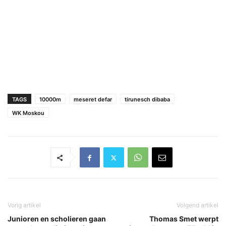
TAGS
10000m
meseret defar
tirunesch dibaba
WK Moskou
Vorig artikel
Volgend artikel
Junioren en scholieren gaan
Thomas Smet werpt