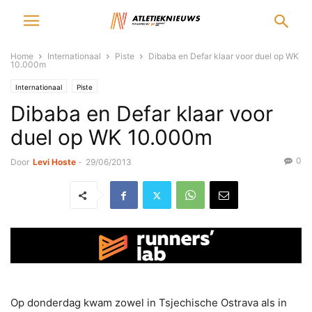
Home
Internationaal
Piste
Dibaba en Defar klaar voor duel op WK
10.000m
Internationaal
Piste
Dibaba en Defar klaar voor
duel op WK 10.000m
0
Door
Levi Hoste
-
29/06/2013
Op donderdag kwam zowel in Tsjechische Ostrava als in