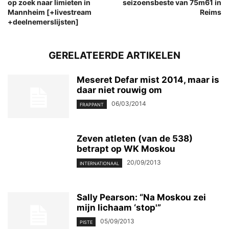
op zoek naar limieten in
seizoensbeste van 75m61 in
Mannheim [+livestream
Reims
+deelnemerslijsten]
GERELATEERDE ARTIKELEN
Meseret Defar mist 2014, maar is
daar niet rouwig om
06/03/2014
FRAPPANT
Zeven atleten (van de 538)
betrapt op WK Moskou
20/09/2013
INTERNATIONAAL
Sally Pearson: “Na Moskou zei
mijn lichaam ‘stop'”
05/09/2013
PISTE