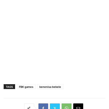
TAGS
FBK games
kenenisa bekele