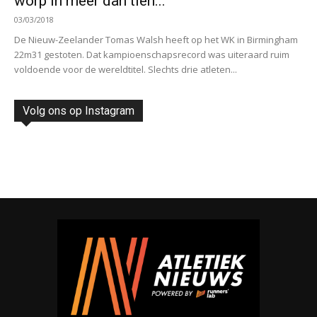
worp in meer dan tien...
03/03/2018
De Nieuw-Zeelander Tomas Walsh heeft op het WK in Birmingham
22m31 gestoten. Dat kampioenschapsrecord was uiteraard ruim
voldoende voor de wereldtitel. Slechts drie atleten...
Volg ons op Instagram