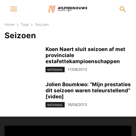
Home
Tags
Seizoen
Seizoen
Koen Naert sluit seizoen af met
provinciale
estafettekampioenschappen
17/08/2013
NATIONAAL
Jolien Boumkwo: “Mijn prestaties
dit seizoen waren teleurstellend”
[video]
16/08/2013
NATIONAAL