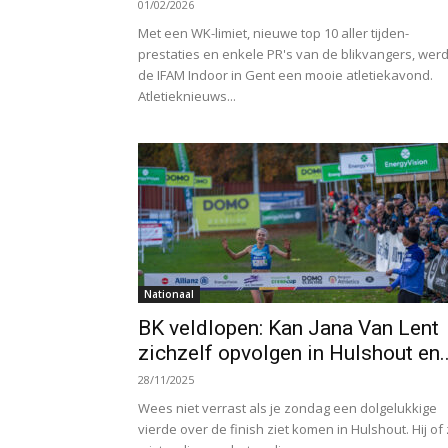
01/02/2026
Met een WK-limiet, nieuwe top 10 aller tijden-
prestaties en enkele PR's van de blikvangers, wer
de IFAM Indoor in Gent een mooie atletiekavond.
Atletieknieuws...
Nationaal
BK veldlopen: Kan Jana Van Lent
zichzelf opvolgen in Hulshout en..
28/11/2025
Wees niet verrast als je zondag een dolgelukkige
vierde over de finish ziet komen in Hulshout. Hij of z