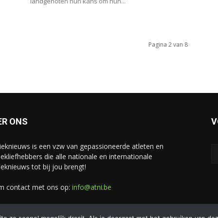
landgenoten hun kans om hun...
Pagina 2 van 8
ER ONS
V
tieknieuws is een vzw van gepassioneerde atleten en
iekliefhebbers die alle nationale en internationale
ieknieuws tot bij jou brengt!
 contact met ons op:
info@atni.be