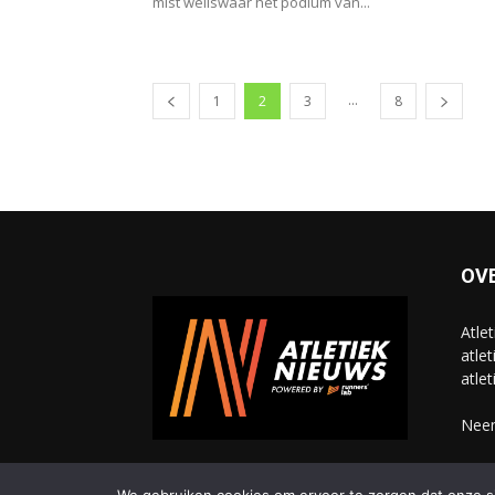
mist weliswaar het podium van...
...
1
2
3
8
OV
Atle
atlet
atlet
Neem