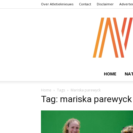
Over Atletieknieuws
Contact
Disclaimer
Adverte
HOME
NA
Home
Tags
Mariska parewyck
Tag: mariska parewyck