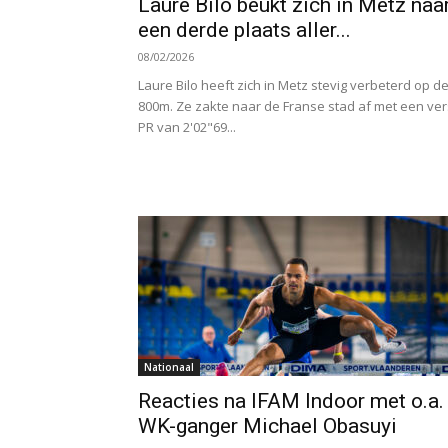
Laure Bilo beukt zich in Metz naa
een derde plaats aller...
08/02/2026
Laure Bilo heeft zich in Metz stevig verbeterd op d
800m. Ze zakte naar de Franse stad af met een ver
PR van 2'02"69...
Nationaal
Reacties na IFAM Indoor met o.a.
WK-ganger Michael Obasuyi