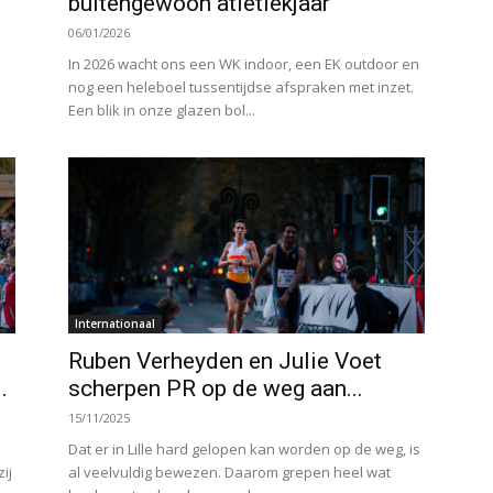
buitengewoon atletiekjaar
06/01/2026
d
In 2026 wacht ons een WK indoor, een EK outdoor en
nog een heleboel tussentijdse afspraken met inzet.
Een blik in onze glazen bol...
Internationaal
Ruben Verheyden en Julie Voet
.
scherpen PR op de weg aan...
15/11/2025
Dat er in Lille hard gelopen kan worden op de weg, is
ij
al veelvuldig bewezen. Daarom grepen heel wat