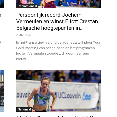
Internationaal
n
Persoonlijk record Jochem
Vermeulen en winst Eliott Crestan
Belgische hoogtepunten in...
20/02/2026
e
s
In het Franse Liévin stond de voorlaatste ‘Indoor Tour
Gold’-meeting van het seizoen op het programma.
Jochem Vermeulen toonde zich door naar een
nieuw...
Nationaal