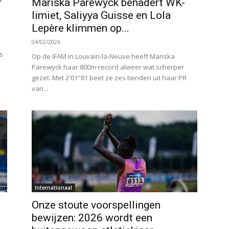
r
Mariska Parewyck benadert WK-
limiet, Saliyya Guisse en Lola
Lepère klimmen op...
04/02/2026
e
s
Op de IFAM in Louvain-la-Neuve heeft Mariska
Parewyck haar 800m-record alweer wat scherper
gezet. Met 2'01"81 beet ze zes tienden uit haar PR
van...
Internationaal
Onze stoute voorspellingen
bewijzen: 2026 wordt een