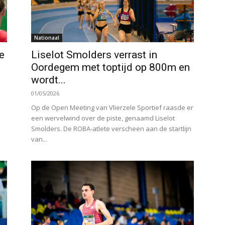
Nationaal
e
Liselot Smolders verrast in
Oordegem met toptijd op 800m en
wordt...
01/05/2026
Op de Open Meeting van Vlierzele Sportief raasde er
een wervelwind over de piste, genaamd Liselot
Smolders. De ROBA-atlete verscheen aan de startlijn
van...