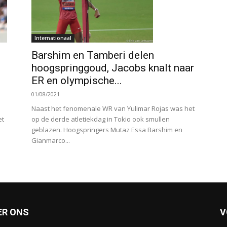
Internationaal
Barshim en Tamberi delen
hoogspringgoud, Jacobs knalt naar
ER en olympische...
01/08/2021
Naast het fenomenale WR van Yulimar Rojas was het
et
op de derde atletiekdag in Tokio ook smullen
geblazen. Hoogspringers Mutaz Essa Barshim en
Gianmarco...
ER ONS
V