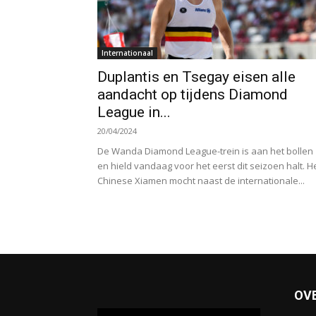
Internationaal
Duplantis en Tsegay eisen alle
aandacht op tijdens Diamond
League in...
20/04/2024
De Wanda Diamond League-trein is aan het bollen
en hield vandaag voor het eerst dit seizoen halt. H
Chinese Xiamen mocht naast de internationale...
OV