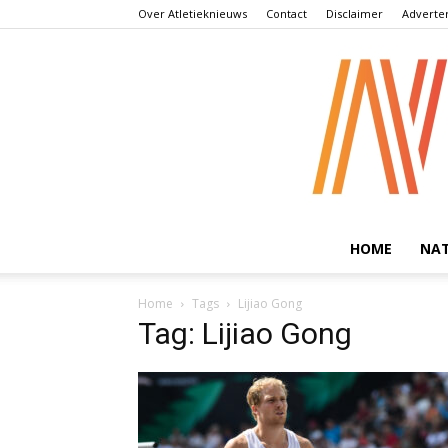
Over Atletieknieuws
Contact
Disclaimer
Adverte
HOME
NA
Home
Tags
Lijiao Gong
Tag: Lijiao Gong