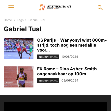
Home
Tags
Gabriel Tual
Gabriel Tual
OS Parijs – Wanyonyi wint 800m-
strijd, toch nog een medaille
voor...
10/08/2024
INTERNATIONAAL
EK Rome – Dina Asher-Smith
ongenaakbaar op 100m
09/06/2024
INTERNATIONAAL