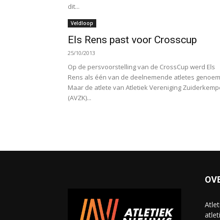
dit...
Veldloop
Els Rens past voor Crosscup
25/10/2013
Op de persvoorstelling van de CrossCup werd Els
Rens als één van de deelnemende atletes genoem
Maar de atlete van Atletiek Vereniging Zuiderkem
(AVZK)...
OV
Atle
atlet