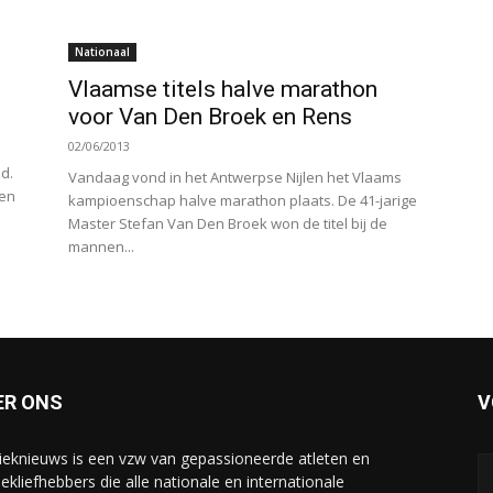
Nationaal
Vlaamse titels halve marathon
voor Van Den Broek en Rens
02/06/2013
d.
Vandaag vond in het Antwerpse Nijlen het Vlaams
pen
kampioenschap halve marathon plaats. De 41-jarige
Master Stefan Van Den Broek won de titel bij de
mannen...
ER ONS
V
tieknieuws is een vzw van gepassioneerde atleten en
iekliefhebbers die alle nationale en internationale