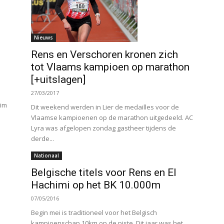
Nieuws
Rens en Verschoren kronen zich
tot Vlaams kampioen op marathon
[+uitslagen]
27/03/2017
uim
Dit weekend werden in Lier de medailles voor de
Vlaamse kampioenen op de marathon uitgedeeld. AC
Lyra was afgelopen zondag gastheer tijdens de
derde...
Nationaal
Belgische titels voor Rens en El
Hachimi op het BK 10.000m
07/05/2016
Begin mei is traditioneel voor het Belgisch
kampioenschap 10km op de piste. Dit jaar was het