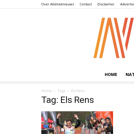
Over Atletieknieuws
Contact
Disclaimer
Adverte
HOME
NA
Home
Tags
Els Rens
Tag: Els Rens