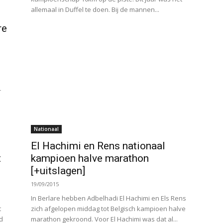
allemaal in Duffel te doen. Bij de mannen...
re
r
Nationaal
El Hachimi en Rens nationaal
t
kampioen halve marathon
[+uitslagen]
19/09/2015
In Berlare hebben Adbelhadi El Hachimi en Els Rens
t
zich afgelopen middag tot Belgisch kampioen halve
d
marathon gekroond. Voor El Hachimi was dat al...