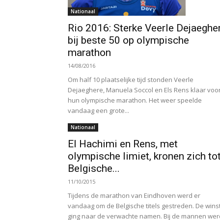
Nationaal
Rio 2016: Sterke Veerle Dejaeghe
bij beste 50 op olympische
marathon
14/08/2016
Om half 10 plaatselijke tijd stonden Veerle
Dejaeghere, Manuela Soccol en Els Rens klaar voo
hun olympische marathon. Het weer speelde
vandaag een grote...
Nationaal
El Hachimi en Rens, met
olympische limiet, kronen zich to
Belgische...
11/10/2015
Tijdens de marathon van Eindhoven werd er
vandaag om de Belgische titels gestreden. De wins
ging naar de verwachte namen. Bij de mannen wer