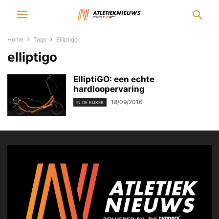
Home
Tags
Elliptigo
elliptigo
ElliptiGO: een echte
hardloopervaring
18/09/2016
IN DE KIJKER