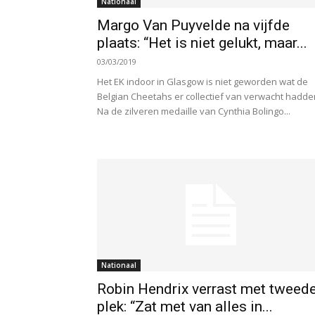
Nationaal
Margo Van Puyvelde na vijfde
plaats: “Het is niet gelukt, maar...
03/03/2019
Het EK indoor in Glasgow is niet geworden wat de
Belgian Cheetahs er collectief van verwacht hadde
Na de zilveren medaille van Cynthia Bolingo...
Nationaal
Robin Hendrix verrast met tweed
plek: “Zat met van alles in...