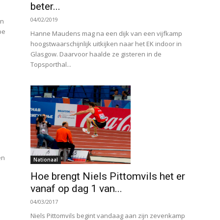
beter...
04/02/2019
in
pe
Hanne Maudens mag na een dijk van een vijfkamp
hoogstwaarschijnlijk uitkijken naar het EK indoor in
Glasgow. Daarvoor haalde ze gisteren in de
Topsporthal...
en
Nationaal
Hoe brengt Niels Pittomvils het er
vanaf op dag 1 van...
04/03/2017
Niels Pittomvils begint vandaag aan zijn zevenkamp