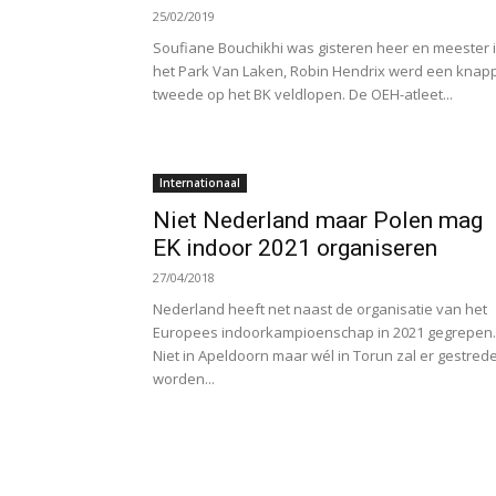
25/02/2019
Soufiane Bouchikhi was gisteren heer en meester 
het Park Van Laken, Robin Hendrix werd een knap
tweede op het BK veldlopen. De OEH-atleet...
Internationaal
Niet Nederland maar Polen mag
EK indoor 2021 organiseren
27/04/2018
Nederland heeft net naast de organisatie van het
Europees indoorkampioenschap in 2021 gegrepen.
Niet in Apeldoorn maar wél in Torun zal er gestred
worden...