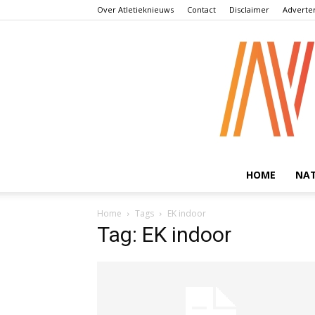
Over Atletieknieuws
Contact
Disclaimer
Adverte
HOME
NA
Home
Tags
EK indoor
Tag: EK indoor