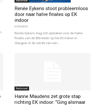
Nationaal
Renée Eykens stoot probleemloos
door naar halve finales op EK
indoor
01/03/2019
n.
Renée Eykens mag zich opmaken voor de halve
finales van de 800 meter op het EK indoor in
Glasgow. In de vierde van vier...
Nationaal
e
Hanne Maudens zet grote stap
richting EK indoor: “Ging alsmaar