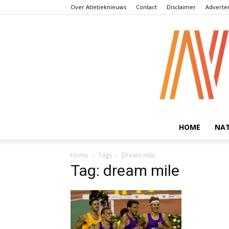
Over Atletieknieuws
Contact
Disclaimer
Adverte
HOME
NA
Home
Tags
Dream mile
Tag: dream mile