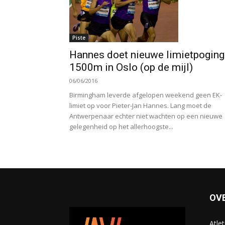
Piste
Hannes doet nieuwe limietpoging
1500m in Oslo (op de mijl)
06/06/2016
Birmingham leverde afgelopen weekend geen EK-
limiet op voor Pieter-Jan Hannes. Lang moet de
Antwerpenaar echter niet wachten op een nieuwe
gelegenheid op het allerhoogste...
OV
Atle