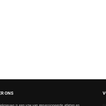
ER ONS
V
tieknieuws is een vzw van gepassioneerde atleten en