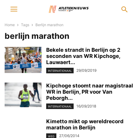
Home
Tags
Berlijn marathon
berlijn marathon
Bekele strandt in Berlijn op 2
seconden van WR Kipchoge,
Lauwaert...
29/09/2019
INTERNATIONAAL
Kipchoge stoomt naar magistraal
WR in Berlijn, PR voor Van
Peborgh...
16/09/2018
INTERNATIONAAL
Kimetto mikt op wereldrecord
marathon in Berlijn
27/06/2014
WEG