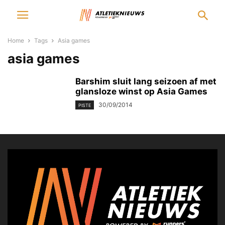
Home
Tags
Asia games
asia games
Barshim sluit lang seizoen af met
glansloze winst op Asia Games
30/09/2014
PISTE