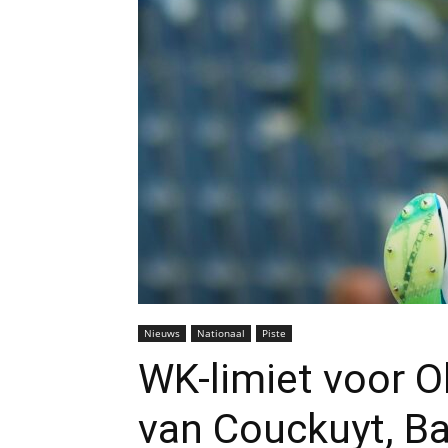
Nieuws
Nationaal
Piste
WK-limiet voor Ob
van Couckuyt, Ba