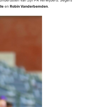
honderdsten van zijn PR verwijderd. Segers
lle
en
Robin Vanderbemden
.