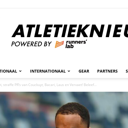
n
TIONAAL
INTERNATIONAAL
GEAR
PARTNERS
Atletieknieuws
, straffe PR’s van Couckuyt, Bacari, Laus en Vervaet! Beleef...