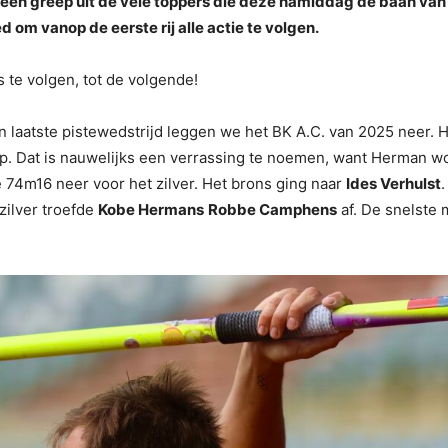
 een greep uit de vele toppers die deze namiddag de baan van
ed om vanop de eerste rij alle actie te volgen.
 te volgen, tot de volgende!
laatste pistewedstrijd leggen we het BK A.C. van 2025 neer. 
p. Dat is nauwelijks een verrassing te noemen, want Herman won
 74m16 neer voor het zilver. Het brons ging naar
Ides Verhulst
 zilver troefde
Kobe Hermans
Robbe Camphens
af. De snelste