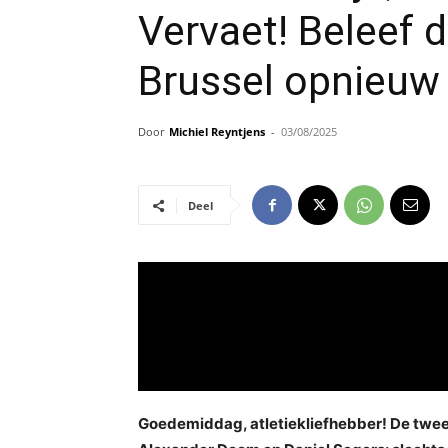
Vervaet! Beleef d
Brussel opnieuw 
Door
Michiel Reyntjens
-
03/08/2025
Deel
Goedemiddag, atletiekliefhebber! De tweede