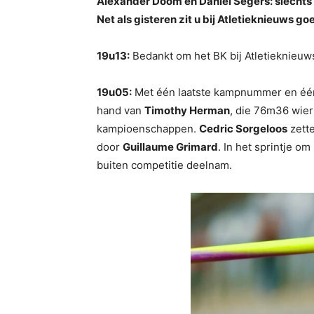
Alexander Doom en Daniel Segers: slechts
Net als gisteren zit u bij Atletieknieuws go
19u13:
Bedankt om het BK bij Atletieknieuws
19u05:
Met één laatste kampnummer en één 
hand van
Timothy Herman
, die 76m36 wier
kampioenschappen.
Cedric Sorgeloos
zette
door
Guillaume Grimard
. In het sprintje om
buiten competitie deelnam.