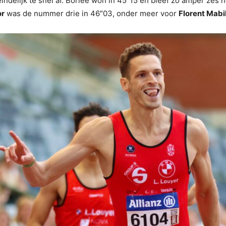
ndelijk te snel af. Borlée won in 45″15 en bleef zo amper zes 
or
was de nummer drie in 46″03, onder meer voor
Florent Mabi