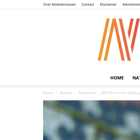
Over Atletieknieuws
Contact
Disclaimer
Advertere
HOME
NA
Home
Nieuws
Nationaal
WK-limiet voor Obasuyi