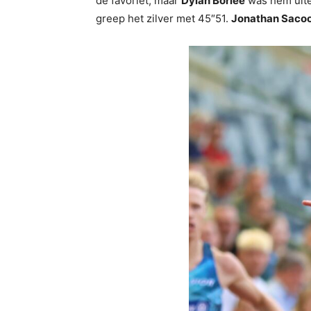
de favoriet, maar
Dylan Borlée
was hem uitei
greep het zilver met 45″51.
Jonathan Saco