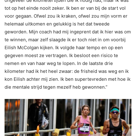
ongeveer de kilometertijden die ik nodig had, maar ik was
tot op het einde nooit zeker. Ik ben er van bij de start vol
voor gegaan. Ofwel zou ik kraken, ofwel zou mijn vorm er
helemaal uitkomen en gelukkig is het dat tweede
geworden. Mijn coach had mij ingeprent dat ik hier was om
te winnen, maar zelf slaagde ik er toch niet in om voorbij
Eilish McColgan kijken. Ik volgde haar tempo en op een
gegeven moest ze vertragen. Ik besloot een risico te
nemen en van haar weg te lopen. In de laatste drie
kilometer had ik het heel zwaar: de frisheid was weg en ik
kon Eilish achter mij zien. Ik ben supertevreden met hoe ik
die mentale strijd tegen mezelf heb gewonnen.”