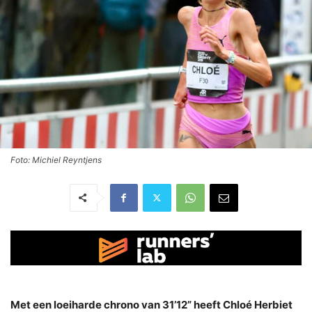
Foto: Michiel Reyntjens
Met een loeiharde chrono van 31’12” heeft Chloé Herbiet