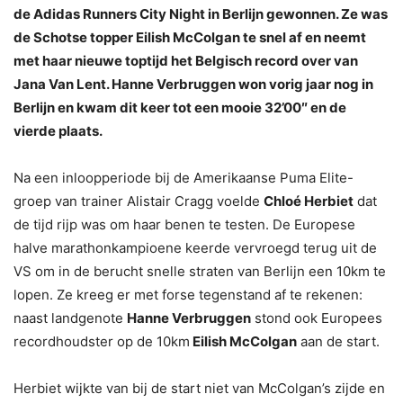
de Adidas Runners City Night in Berlijn gewonnen. Ze was
de Schotse topper Eilish McColgan te snel af en neemt
met haar nieuwe toptijd het Belgisch record over van
Jana Van Lent. Hanne Verbruggen won vorig jaar nog in
Berlijn en kwam dit keer tot een mooie 32’00″ en de
vierde plaats.
Na een inloopperiode bij de Amerikaanse Puma Elite-
groep van trainer Alistair Cragg voelde
Chloé Herbiet
dat
de tijd rijp was om haar benen te testen. De Europese
halve marathonkampioene keerde vervroegd terug uit de
VS om in de berucht snelle straten van Berlijn een 10km te
lopen. Ze kreeg er met forse tegenstand af te rekenen:
naast landgenote
Hanne Verbruggen
stond ook Europees
recordhoudster op de 10km
Eilish McColgan
aan de start.
Herbiet wijkte van bij de start niet van McColgan’s zijde en