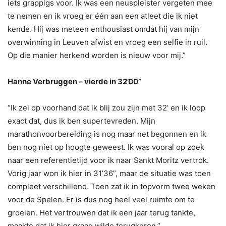
iets grappigs voor. Ik was een neuspleister vergeten mee
te nemen en ik vroeg er één aan een atleet die ik niet
kende. Hij was meteen enthousiast omdat hij van mijn
overwinning in Leuven afwist en vroeg een selfie in ruil.
Op die manier herkend worden is nieuw voor mij.”
Hanne Verbruggen – vierde in 32’00”
“Ik zei op voorhand dat ik blij zou zijn met 32’ en ik loop
exact dat, dus ik ben supertevreden. Mijn
marathonvoorbereiding is nog maar net begonnen en ik
ben nog niet op hoogte geweest. Ik was vooral op zoek
naar een referentietijd voor ik naar Sankt Moritz vertrok.
Vorig jaar won ik hier in 31’36”, maar de situatie was toen
compleet verschillend. Toen zat ik in topvorm twee weken
voor de Spelen. Er is dus nog heel veel ruimte om te
groeien. Het vertrouwen dat ik een jaar terug tankte,
maakte dat ik hier graag wilde terugkeren.”