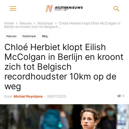
Home
Nieuws
Nationaal
Chloé Herbiet klopt Eilish McColgan in
Berlijn en kroont zich tot Belgisch...
Nieuws
Nationaal
Weg
Chloé Herbiet klopt Eilish
McColgan in Berlijn en kroont
zich tot Belgisch
recordhoudster 10km op de
weg
0
Door
Michiel Reyntjens
-
26/07/2025