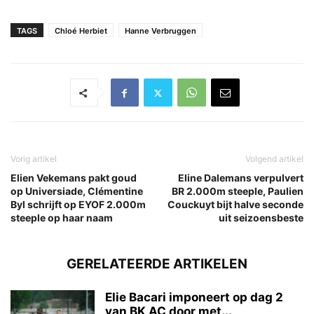
TAGS
Chloé Herbiet
Hanne Verbruggen
Vorig artikel
Volgend artikel
Elien Vekemans pakt goud
Eline Dalemans verpulvert
op Universiade, Clémentine
BR 2.000m steeple, Paulien
Byl schrijft op EYOF 2.000m
Couckuyt bijt halve seconde
steeple op haar naam
uit seizoensbeste
GERELATEERDE ARTIKELEN
Elie Bacari imponeert op dag 2
van BK AC door met...