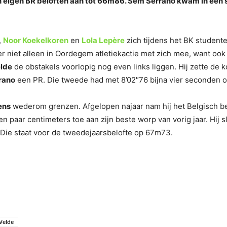
n eigen BR beloften aan tot 66m86. Sem Serrano kwam in een 
,
Noor Koekelkoren
en
Lola Lepère
zich tijdens het BK studente
r niet alleen in Oordegem atletiekactie met zich mee, want ook
elde
de obstakels voorlopig nog even links liggen. Hij zette de k
rano
een PR. Die tweede had met 8’02″76 bijna vier seconden ov
ens
wederom grenzen. Afgelopen najaar nam hij het Belgisch be
paar centimeters toe aan zijn beste worp van vorig jaar. Hij sl
 Die staat voor de tweedejaarsbelofte op 67m73.
Velde