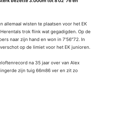
sterk bezette 3.000m tot 8’02″76 en
n allemaal wisten te plaatsen voor het EK
 Herentals trok flink wat gegadigden. Op de
oers naar zijn hand en won in 7’56″72. In
erschot op de limiet voor het EK junioren.
loftenrecord na 35 jaar over van Alex
ingerde zijn tuig 66m86 ver en zit zo