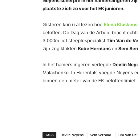
Neyens scherpte in het hamerslingeren zij
plaatste zich zo voor het EK junioren.
Gisteren kon u al lezen hoe
Elena Kluskens
beloften. De Dag van de Arbeid bracht echte
3.000m liet steeplespecialist
Tim Van de V
zijn zog klokten
Kobe Hermans
en
Sem Ser
In het hamerslingeren verlegde
Devlin Ney
Malachenko. In Herentals voegde Neyens een 
binnen een meter van de EK beloftenlimiet.
TAGS
Devlin Neyens
Sem Serrano
Tim Van De 