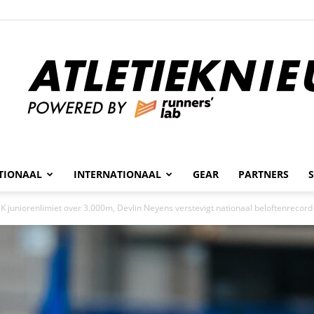
n
TIONAAL
INTERNATIONAAL
GEAR
PARTNERS
Atletieknieuws
K juniorenlimiet over 3.000m, Devlin Neyens verstevigt nationaal beloftenrecord