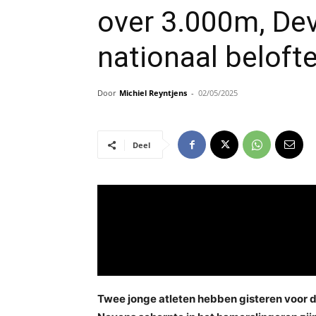
over 3.000m, Dev
nationaal beloft
Door
Michiel Reyntjens
-
02/05/2025
Deel
Twee jonge atleten hebben gisteren voor d