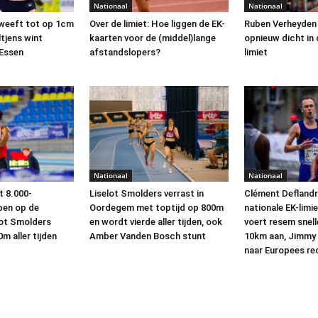
Nationaal
Nationaal
weeft tot op 1cm
Over de limiet: Hoe liggen de EK-
Ruben Verheyden 
ltjens wint
kaarten voor de (middel)lange
opnieuw dicht in 
 Essen
afstandslopers?
limiet
Nationaal
Nationaal
t 8.000-
Liselot Smolders verrast in
Clément Deflandr
pen op de
Oordegem met toptijd op 800m
nationale EK-limiet
lot Smolders
en wordt vierde aller tijden, ook
voert resem snell
m aller tijden
Amber Vanden Bosch stunt
10km aan, Jimmy 
naar Europees re