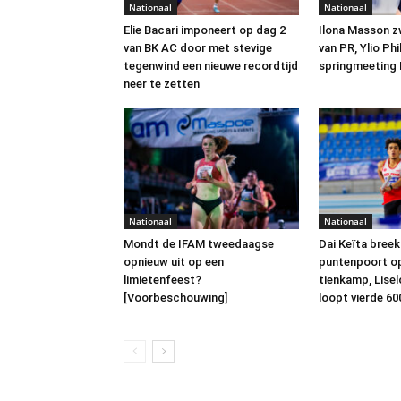
Nationaal
Nationaal
Elie Bacari imponeert op dag 2
Ilona Masson z
van BK AC door met stevige
van PR, Ylio Phi
tegenwind een nieuwe recordtijd
springmeeting
neer te zetten
Nationaal
Nationaal
Mondt de IFAM tweedaagse
Dai Keïta breek
opnieuw uit op een
puntenpoort o
limietenfeest?
tienkamp, Lise
[Voorbeschouwing]
loopt vierde 600