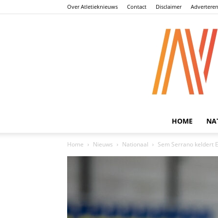
Over Atletieknieuws
Contact
Disclaimer
Advertere
HOME
NA
Home
Nieuws
Nationaal
Sem Serrano keldert E