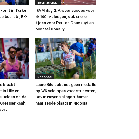
Internationaal
komt in Turku
IFAM dag 2: Alweer succes voor
de buurt bij EK-
4x100m-ploegen, ook snelle
tijden voor Paulien Couckuyt en
Michael Obasuyi
Nationaal
e kraakt
Laure Bilo pakt net geen medaille
 in Lille en
op WK veldlopen voor studenten,
e Belgen op de
Devlin Neyens slingert hamer
Gressier knalt
naar zesde plaats in Nicosia
cord