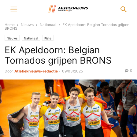
Home
Nieuws
Nationaal
EK Apeldoorn: Belgian Tornados grijpen
BRONS
Nieuws
Nationaal
Piste
EK Apeldoorn: Belgian
Tornados grijpen BRONS
0
Door
Atletieknieuws-redactie
-
09/03/2025