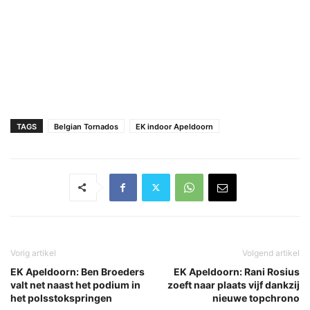
TAGS
Belgian Tornados
EK indoor Apeldoorn
Vorig artikel
Volgend artikel
EK Apeldoorn: Ben Broeders
EK Apeldoorn: Rani Rosius
valt net naast het podium in
zoeft naar plaats vijf dankzij
het polsstokspringen
nieuwe topchrono