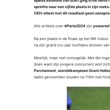
spikes aanbond van start ging in de halve 
sprintte naar een vijfde plaats in zijn ree
OEH-atleet met dit resultaat geen aanspra
Alle artikels over
#Paris2024
zijn
powered
Na een plaats in de finale op het WK indoor
na zijn grand cru-jaar nochtans dromen van e
Moeilijk, maar niet onmogelijk. Met die inge
doen want zijn jongere concurrent wist zic
Parchement
,
w
ereldkampioen Grant Holl
laatst genoemden zouden na 110m met hinde