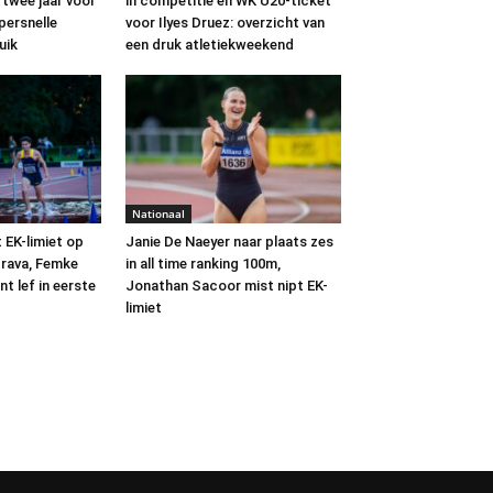
 twee jaar voor
in competitie en WK U20-ticket
persnelle
voor Ilyes Druez: overzicht van
uik
een druk atletiekweekend
Nationaal
 EK-limiet op
Janie De Naeyer naar plaats zes
trava, Femke
in all time ranking 100m,
t lef in eerste
Jonathan Sacoor mist nipt EK-
limiet