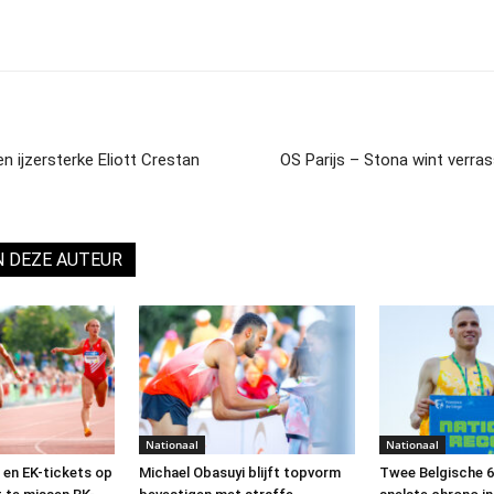
 ijzersterke Eliott Crestan
OS Parijs – Stona wint verra
N DEZE AUTEUR
Nationaal
Nationaal
s en EK-tickets op
Michael Obasuyi blijft topvorm
Twee Belgische 