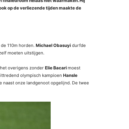
jn finaledroom helaas niet waarmaken. Hij
n ook op de verliezende tijden maakte de
an de 110m horden.
Michael Obasuyi
durfde
elf moeten uitstijgen.
ie het overigens zonder
Elie Bacari
moest
 Uittredend olympisch kampioen
Hansle
ie naast onze landgenoot opgelijnd. De twee