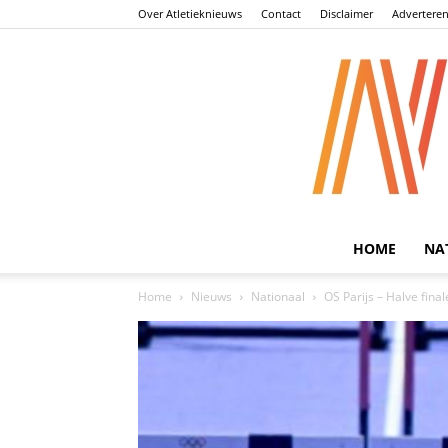
Over Atletieknieuws
Contact
Disclaimer
Advertere
HOME
NA
Home
Nieuws
Nationaal
OS Parijs – Halve fin