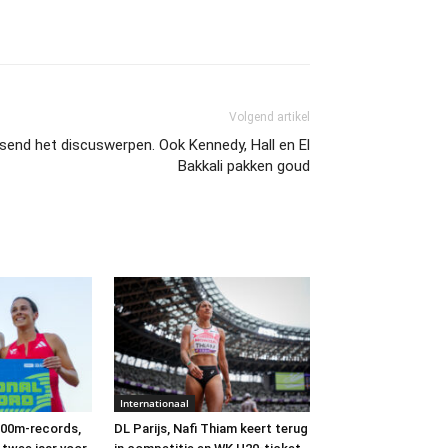
Volgend artikel
ssend het discuswerpen. Ook Kennedy, Hall en El
Bakkali pakken goud
Internationaal
600m-records,
DL Parijs, Nafi Thiam keert terug