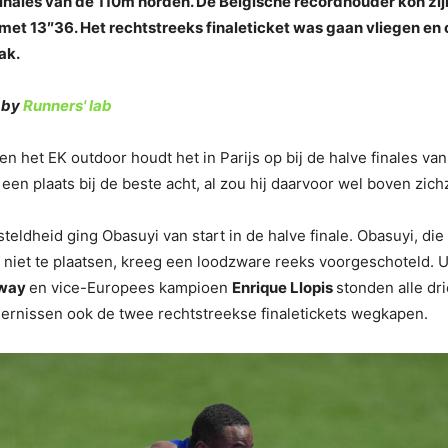
finales van de 110m horden. De Belgische recordhouder kon zi
ks met 13″36. Het rechtstreeks finaleticket was gaan vliegen e
ak.
 by
Runners' lab
 en het EK outdoor houdt het in Parijs op bij de halve finales v
en plaats bij de beste acht, al zou hij daarvoor wel boven zichz
steldheid ging Obasuyi van start in de halve finale. Obasuyi, d
h niet te plaatsen, kreeg een loodzware reeks voorgeschoteld.
oway
en vice-Europees kampioen
Enrique Llopis
stonden alle dr
rnissen ook de twee rechtstreekse finaletickets wegkapen.