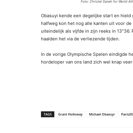
Foto: Christel Saneh for World Ath
Obasuyi kende een degelijke start en hield 
halfweg kon het nog alle kanten uit voor de
uiteindelijk als vijfde in zijn reeks in 13″
haalden het via de verliezende tijden.
In de vorige Olympische Spelen eindigde het
hordeloper van ons land zich wel knap vee
TAGS
Grant Holloway
Michael Obasuyi
Paris20