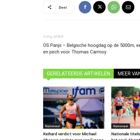
Deel
Vorig artikel
OS Parijs – Belgische hoogdag op de 5000m, een
en pech voor Thomas Carmoy
GERELATEERDE ARTIKELEN
MEER VA
Nationaal
Nationaal
Keihard verdict voor Michael
Nationale titel