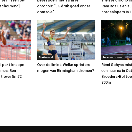
t te missen BK-
bevestigen met straffe
snelste chrono in
eschouwing]
chrono’s: “EK-druk goed onder
Rani Rosius en su
controle”
hordenlopers in L
Nationaal
Internationaal
i pakt knappe
Over de limiet: Welke sprinters
Rémi Schyns mist
ames, Ben
mogen van Birmingham dromen?
een haar na in Os
ft over 5m72
Broeders-Bol toon
800m