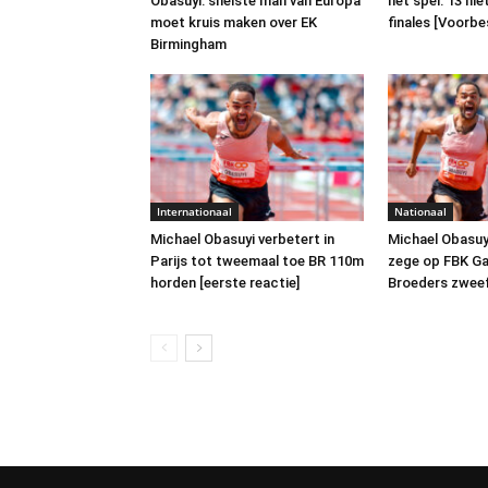
Obasuyi: snelste man van Europa
het spel: 13 nie
moet kruis maken over EK
finales [Voorb
Birmingham
Internationaal
Nationaal
Michael Obasuyi verbetert in
Michael Obasuy
Parijs tot tweemaal toe BR 110m
zege op FBK G
horden [eerste reactie]
Broeders zwee