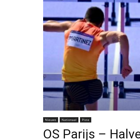
Nieuws
Nationaal
Piste
OS Parijs – Halv