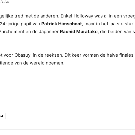
letics
gelijke tred met de anderen. Enkel Holloway was al in een vroeg 
 24-jarige pupil van
Patrick Himschoot
, maar in het laatste stuk
36. Parchement en de Japanner
Rachid Muratake
, die beiden van 
 voor Obasuyi in de reeksen. Dit keer vormen de halve finales 
rtiende van de wereld noemen.
24