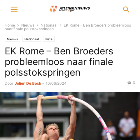
Home
Nieuws
Nationaal
EK Rome – Ben Broeders probleemloos
naar finale polsstokspringen
Nieuws
Nationaal
Piste
EK Rome – Ben Broeders
probleemloos naar finale
polsstokspringen
0
Door
Jolien De Bock
-
10/06/2024