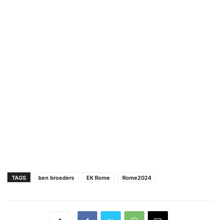
TAGS
ben broeders
EK Rome
Rome2024