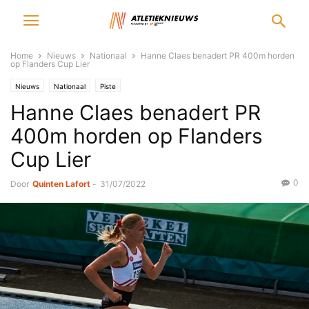
Home
Nieuws
Nationaal
Hanne Claes benadert PR 400m horden
op Flanders Cup Lier
Nieuws
Nationaal
Piste
Hanne Claes benadert PR
400m horden op Flanders
Cup Lier
0
Door
Quinten Lafort
-
31/07/2022