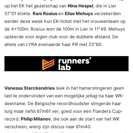
op het EK het gezelschap van
Nina Hespel
, die in Lier
57″01 klokte.
Rani Rosius
en
Elise Mehuys
verzekerden
eerder deze week hun EK-ticket met het vrouwenteam op
de 4x100m. Rosius won de 100m in Lier in 11″49. Mehuys
opteerde voor eigen club voor de dubbele afstand. De
atlete van LYRA evenaarde haar PR met 23″60.
Vanessa Sterckendries
leek in het hamerslingeren geen
last te ondervinden van een mogelijke
jetlag
na haar WK-
deelname. De Belgische recordhoudster slingerde haar
tuig maar liefst 67m61 ver, goed voor een Flanders Cup-
record.
Philip Milanov
, die ook aan de start van het WK
verscheen, wierp zijn discus naar 61m40.