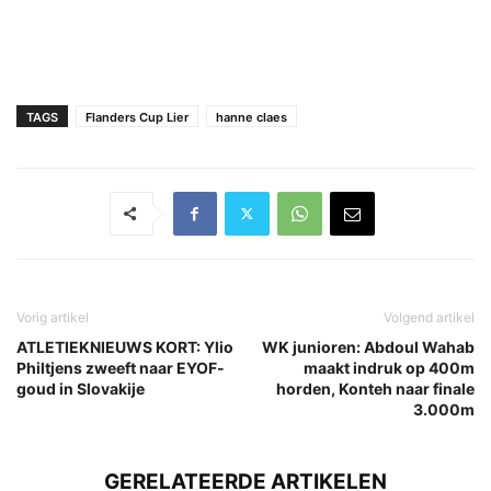
TAGS
Flanders Cup Lier
hanne claes
Vorig artikel
Volgend artikel
ATLETIEKNIEUWS KORT: Ylio
WK junioren: Abdoul Wahab
Philtjens zweeft naar EYOF-
maakt indruk op 400m
goud in Slovakije
horden, Konteh naar finale
3.000m
GERELATEERDE ARTIKELEN