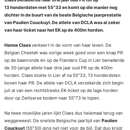
13 honderdsten met 55″33 en komt op die manier nog
dichter in de buurt van de beste Belgische jaarprestatie
van Paulien Couckuyt. De atlete van DCLA was al zeker
van haar ticket naar het EK op de 400m horden.
Hanne Claes
verkeert in de vorm van haar leven. De
Belgian Cheetah was vorige week goed voor een knap PR
op de baanronde én op de Flanders Cup in Lier benaderde
de 30-jarige atlete haar drie jaar oud PR op de 400m
horden. Claes klokte in Lier af na 55″33, 13 honderdsten
boven haar PR. De atlete van DCLA verzekerde zich begin
juli al van een rechtstreeks EK-ticket op de lage horden
door op Zwitserse bodem naar 55″73 te lopen.
Na twee moeilijke jaren lijkt Claes dus helemaal terug van
weggeweest. De snelste Belgische jaartijd van
Paulien
Couckuyt
(55″30) ging net niet voor de bijl. Dat duo krijgt