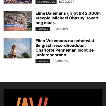
12/09/2024
INTERNATIONAAL
Eline Dalemans grijpt BR 2.000m
steeple, Michael Obasuyi tovert
nog maar...
08/09/2024
NATIONAAL
Elien Vekemans nu onbetwist
Belgisch recordhoudster,
Charlotte Penneman loopt 3e
juniorenchrono...
30/08/2024
NATIONAAL