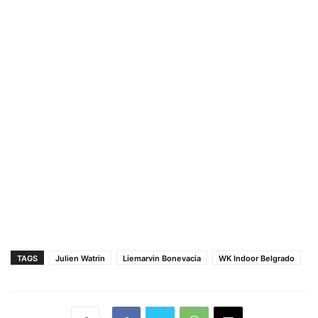
TAGS
Julien Watrin
Liemarvin Bonevacia
WK Indoor Belgrado