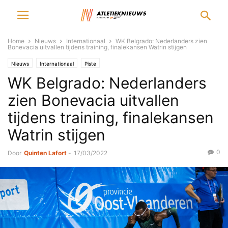
Home
Nieuws
Internationaal
WK Belgrado: Nederlanders zien
Bonevacia uitvallen tijdens training, finalekansen Watrin stijgen
Nieuws
Internationaal
Piste
WK Belgrado: Nederlanders
zien Bonevacia uitvallen
tijdens training, finalekansen
Watrin stijgen
0
Door
Quinten Lafort
-
17/03/2022