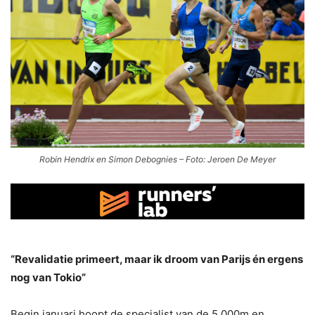
Robin Hendrix en Simon Debognies – Foto: Jeroen De Meyer
“Revalidatie primeert, maar ik droom van Parijs én ergens
nog van Tokio”
Begin januari hoopt de specialist van de 5.000m en