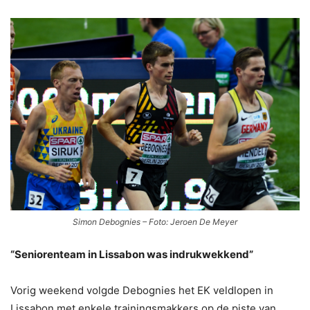
Simon Debognies – Foto: Jeroen De Meyer
“Seniorenteam in Lissabon was indrukwekkend”
Vorig weekend volgde Debognies het EK veldlopen in
Lissabon met enkele trainingsmakkers op de piste van