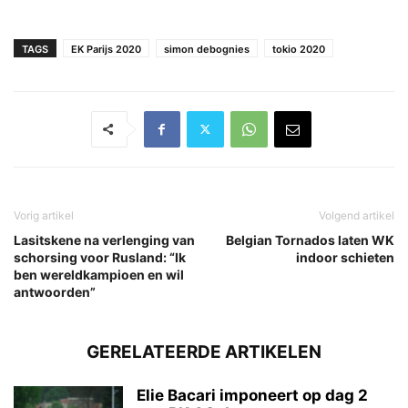
TAGS
EK Parijs 2020
simon debognies
tokio 2020
Vorig artikel
Volgend artikel
Lasitskene na verlenging van
Belgian Tornados laten WK
schorsing voor Rusland: “Ik
indoor schieten
ben wereldkampioen en wil
antwoorden”
GERELATEERDE ARTIKELEN
Elie Bacari imponeert op dag 2