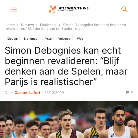
Home
Nieuws
Nationaal
Simon Debognies kan echt beginnen
revalideren: “Blijf denken aan de Spelen, maar...
Nieuws
Nationaal
Piste
Veldloop
Weg
Simon Debognies kan echt
beginnen revalideren: “Blijf
denken aan de Spelen, maar
Parijs is realistischer”
0
Door
Quinten Lafort
-
15/12/2019