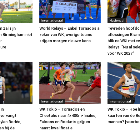
Internationaal
Nationaal
 zal zijn
World Relays – Enkel Tornados al
Tevreden hoofd
in Birmingham niet
zeker van WK, overige teams
aflossingen Bram
r
krijgen morgen nieuwe kans
blik na WKi mete
sure
Relays: “Nu al se
voor WK 2027”
Internationaal
Internationaal
in
WK Tokio – Tornados en
WK Tokio – Hoe l
vervangt
Cheetahs naar 4x400m-finales,
kaarten van de B
ylan Borlée,
Falcons en Rockets grijpen
mannen? [voorbe
en bij de
naast kwalificatie