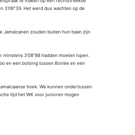
anspraak te maken op een rechtstreekse
n in 3’09″39. Het werd dus wachten op de
De Jamaicanen zouden buiten hun baan zijn
oor minstens 3’08″88 hadden moeten lopen.
bo en een botsing tussen Borlée en een
 uit Jamaicaanse hoek. We kunnen ondertussen
che tijd het WK voor junioren mogen