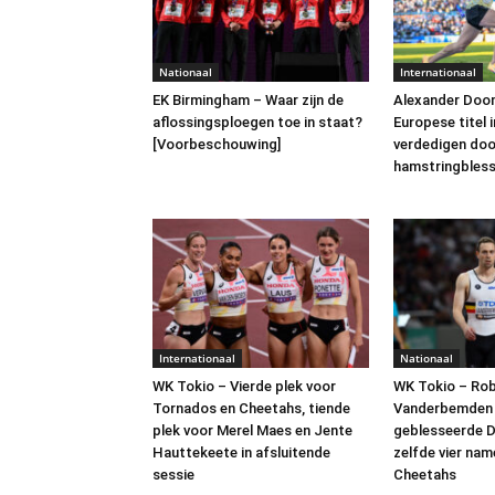
Nationaal
Internationaal
EK Birmingham – Waar zijn de
Alexander Doom
aflossingsploegen toe in staat?
Europese titel 
[Voorbeschouwing]
verdedigen doo
hamstringbles
Internationaal
Nationaal
WK Tokio – Vierde plek voor
WK Tokio – Rob
Tornados en Cheetahs, tiende
Vanderbemden 
plek voor Merel Maes en Jente
geblesseerde D
Hauttekeete in afsluitende
zelfde vier nam
sessie
Cheetahs