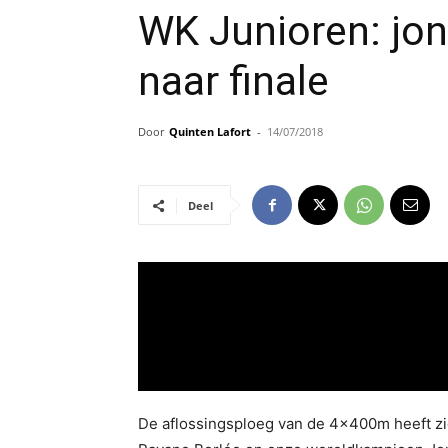
WK Junioren: jo
naar finale
Door
Quinten Lafort
-
14/07/2018
Deel
De aflossingsploeg van de 4x400m heeft zi