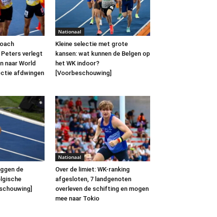
Nationaal
coach
Kleine selectie met grote
 Peters verlegt
kansen: wat kunnen de Belgen op
en naar World
het WK indoor?
lectie afdwingen
[Voorbeschouwing]
Nationaal
iggen de
Over de limiet: WK-ranking
elgische
afgesloten, 7 landgenoten
schouwing]
overleven de schifting en mogen
mee naar Tokio