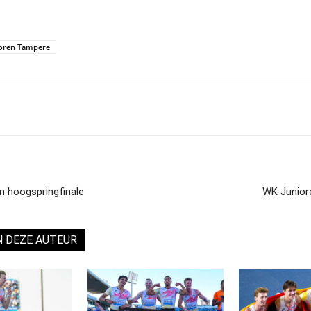
oren Tampere
n hoogspringfinale
WK Juniore
N DEZE AUTEUR