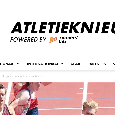
n
TIONAAL
INTERNATIONAAL
GEAR
PARTNERS
Atletieknieuws
e Belgian Tornados naar finale