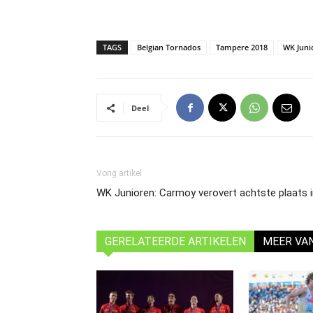
TAGS
Belgian Tornados
Tampere 2018
WK Juni
Deel
Vorig artikel
WK Junioren: Carmoy verovert achtste plaats i
GERELATEERDE ARTIKELEN
MEER VA