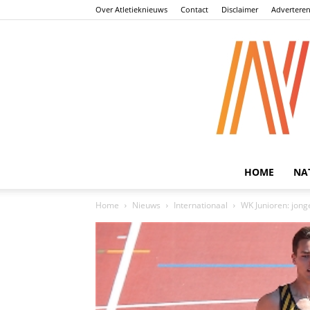
Over Atletieknieuws
Contact
Disclaimer
Advertere
HOME
NA
Home
Nieuws
Internationaal
WK Junioren: jong