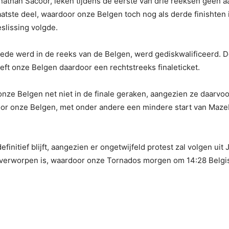
than Sacoor, leken tijdens de eerste van drie reeksen geen a
 laatste deel, waardoor onze Belgen toch nog als derde finishte
eslissing volgde.
eede werd in de reeks van de Belgen, werd gediskwalificeerd. 
eft onze Belgen daardoor een rechtstreeks finaleticket.
onze Belgen net niet in de finale geraken, aangezien ze daarv
voor onze Belgen, met onder andere een mindere start van Maze
definitief blijft, aangezien er ongetwijfeld protest zal volgen
 verworpen is, waardoor onze Tornados morgen om 14:28 Belgis