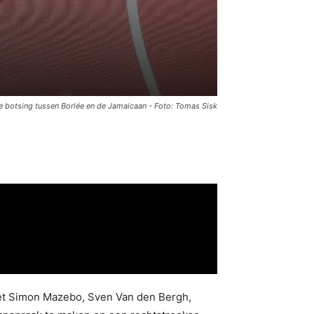
e botsing tussen Borlée en de Jamaicaan - Foto: Tomas Sisk
met Simon Mazebo, Sven Van den Bergh,