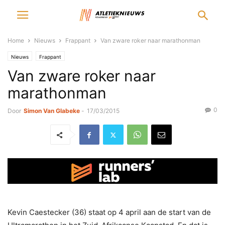
Home
Nieuws
Frappant
Van zware roker naar marathonman
Nieuws
Frappant
Van zware roker naar
marathonman
0
Door
Simon Van Glabeke
-
17/03/2015
Kevin Caestecker (36) staat op 4 april aan de start van de