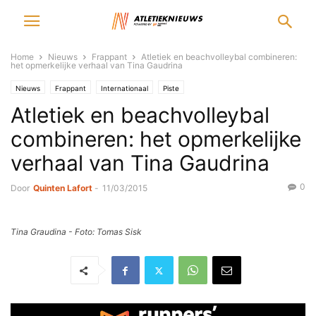
Home
Nieuws
Frappant
Atletiek en beachvolleybal combineren:
het opmerkelijke verhaal van Tina Gaudrina
Nieuws
Frappant
Internationaal
Piste
Atletiek en beachvolleybal
combineren: het opmerkelijke
verhaal van Tina Gaudrina
0
Door
Quinten Lafort
-
11/03/2015
Tina Graudina - Foto: Tomas Sisk