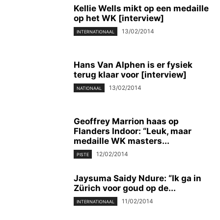
Kellie Wells mikt op een medaille
op het WK [interview]
13/02/2014
INTERNATIONAAL
Hans Van Alphen is er fysiek
terug klaar voor [interview]
13/02/2014
NATIONAAL
Geoffrey Marrion haas op
Flanders Indoor: “Leuk, maar
medaille WK masters...
12/02/2014
PISTE
Jaysuma Saidy Ndure: “Ik ga in
Zürich voor goud op de...
11/02/2014
INTERNATIONAAL