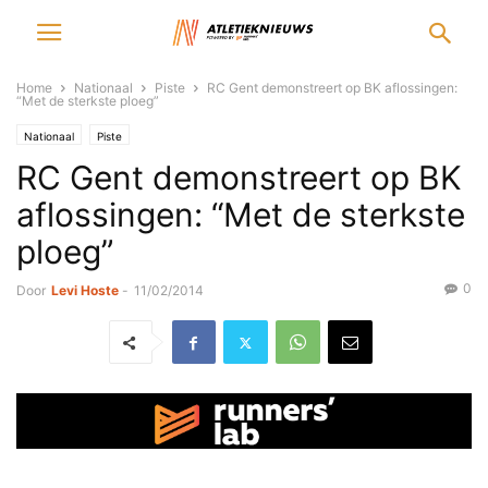
Home
Nationaal
Piste
RC Gent demonstreert op BK aflossingen:
“Met de sterkste ploeg”
Nationaal
Piste
RC Gent demonstreert op BK
aflossingen: “Met de sterkste
ploeg”
0
Door
Levi Hoste
-
11/02/2014