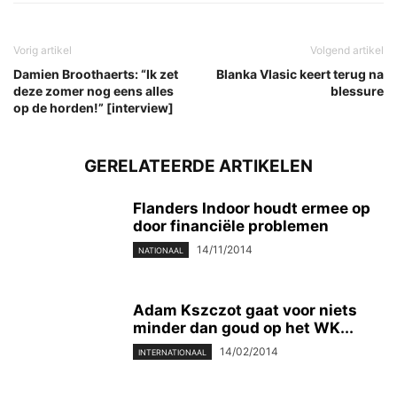
Vorig artikel
Volgend artikel
Damien Broothaerts: “Ik zet
Blanka Vlasic keert terug na
deze zomer nog eens alles
blessure
op de horden!” [interview]
GERELATEERDE ARTIKELEN
Flanders Indoor houdt ermee op
door financiële problemen
14/11/2014
NATIONAAL
Adam Kszczot gaat voor niets
minder dan goud op het WK...
14/02/2014
INTERNATIONAAL