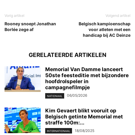
Vorig artikel
Volgend artikel
Rooney snoept Jonathan
Belgisch kampioenschap
Borlée zege af
voor atleten met een
handicap bij AC Deinze
GERELATEERDE ARTIKELEN
Memorial Van Damme lanceert
50ste feesteditie met bijzondere
hoofdrolspeler in
campagnefilmpje
06/05/2026
NATIONAAL
Kim Gevaert blikt vooruit op
Belgisch getinte Memorial met
straffe 100m:...
18/08/2025
INTERNATIONAAL