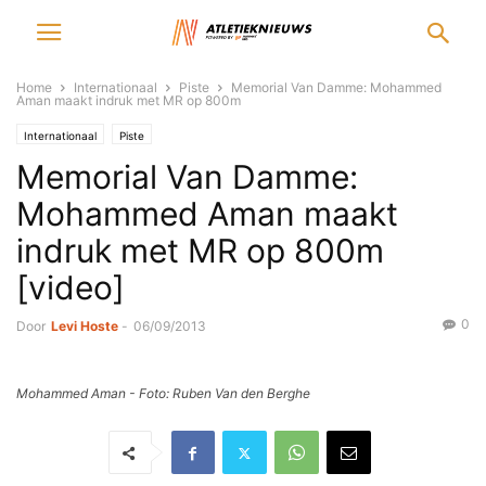
Home
Internationaal
Piste
Memorial Van Damme: Mohammed
Aman maakt indruk met MR op 800m
Internationaal
Piste
Memorial Van Damme:
Mohammed Aman maakt
indruk met MR op 800m
[video]
0
Door
Levi Hoste
-
06/09/2013
Mohammed Aman - Foto: Ruben Van den Berghe