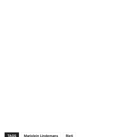
TAGS
Marjolein Lindemans
Rieti