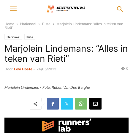
Home
Nationaal
Piste
Marjolein Lindemans: “Alles in teken van
Rieti”
Nationaal
Piste
Marjolein Lindemans: “Alles in
teken van Rieti”
0
Door
Levi Hoste
-
24/05/2013
Marjolein Lindemans - Foto: Ruben Van Den Berghe